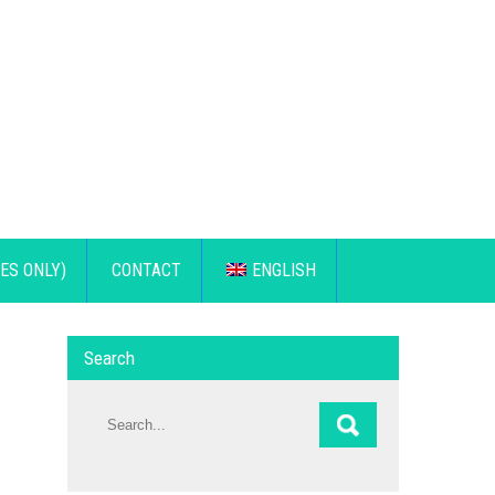
ES ONLY)
CONTACT
ENGLISH
Search