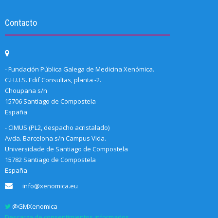
Contacto
- Fundación Pública Galega de Medicina Xenómica.
C.H.U.S. Edif Consultas, planta -2.
Choupana s/n
15706 Santiago de Compostela
España
- CIMUS (PL2, despacho acristalado)
Avda. Barcelona s/n Campus Vida.
Universidade de Santiago de Compostela
15782 Santiago de Compostela
España
info@xenomica.eu
@GMXenomica
Descarga de consentimientos informados