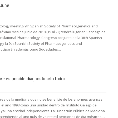
 June
cology meeting/9th Spanish Society of Pharmacogenetics and
ximo mes de junio de 2018 (19 al 22) tendrá lugar en Santiago de
anslational Pharmacology. Congreso conjunto de la 38th Spanish
g y la 9th Spanish Society of Pharmacogenetics and
rticiparán además como Sociedades…
re es posible diagnosticarlo todo»
rea de la medicina que no se beneficie de los enormes avances
 el año 1998 como una unidad dentro del Instituto Galego de
s ya una entidad independiente. La Fundación Pública de Medicina
tendiendo al año más de veinte mil peticiones de diagnósticos….