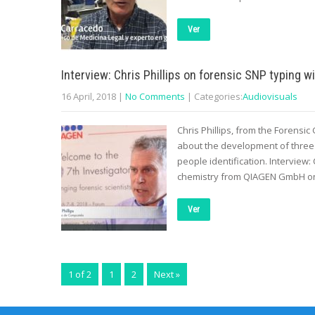
Ver
Interview: Chris Phillips on forensic SNP typing
16 April, 2018
|
No Comments
| Categories:
Audiovisuals
Chris Phillips, from the Forensic
about the development of three 
people identification. Interview
chemistry from QIAGEN GmbH o
Ver
1 of 2
1
2
Next »