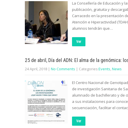
La Consellería de Educación y l
publicación, gratuita y descargab
Carracedo en la presentación de
Atención e Hiperactividad (TDAH
alumnos tendrán que…
Ver
25 de abril, Día del ADN: El alma de la genómica: 
24 April, 2018
|
No Comments
| Categories:
Events
,
News
El Centro Nacional de Genotipad
de investigación Sanitaria de Sa
alumnado de bachillerato y de c
a sus instalaciones para conoce
secuenciación, facilitar el conta
Ver