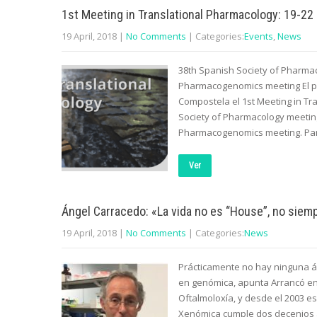
1st Meeting in Translational Pharmacology: 19-22
19 April, 2018
|
No Comments
| Categories:
Events
,
News
38th Spanish Society of Pharma
Pharmacogenomics meeting El pró
Compostela el 1st Meeting in Tr
Society of Pharmacology meetin
Pharmacogenomics meeting. Pa
Ver
Ángel Carracedo: «La vida no es “House”, no siemp
19 April, 2018
|
No Comments
| Categories:
News
Prácticamente no hay ninguna á
en genómica, apunta Arrancó en
Oftalmoloxía, y desde el 2003 e
Xenómica cumple dos decenios a