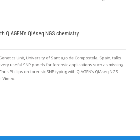
 with QIAGEN’s QIAseq NGS chemistry
 Genetics Unit, University of Santiago de Compostela, Spain, talks
very useful SNP panels for forensic applications such as missing
: Chris Phillips on forensic SNP typing with QIAGEN’s QIAseq NGS
n Vimeo.