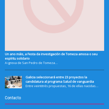
Un ano máis, a Festa da investigación de Tomeza amosa o seu
espíritu solidario
A igrexa de San Pedro de Tomeza…
Galicia seleccionará entre 23 proyectos la
candidatura al programa Salud de vanguardia
Entre veintitrés propuestas, 16 de ellas nacidas…
Contacto