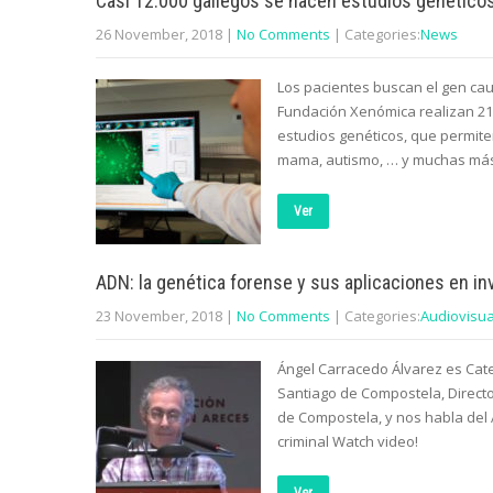
Casi 12.000 gallegos se hacen estudios genético
26 November, 2018
|
No Comments
| Categories:
News
Los pacientes buscan el gen cau
Fundación Xenómica realizan 21.
estudios genéticos, que permiten
mama, autismo, … y muchas más. 
Ver
ADN: la genética forense y sus aplicaciones en in
23 November, 2018
|
No Comments
| Categories:
Audiovisua
Ángel Carracedo Álvarez es Cate
Santiago de Compostela, Directo
de Compostela, y nos habla del 
criminal Watch video!