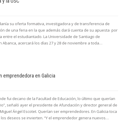
a y la USC
danía su oferta formativa, investigadora y de transferencia de
ción de una feria en la que además dará cuenta de su apuesta por
a entre el estudiantado. La Universidade de Santiago de
n Abanca, acercará los días 27 y 28 de noviembre a toda…
ón emprendedora en Galicia
nde fui decano de la Facultad de Educación, lo último que querían
io”, señaló ayer el presidente de Afundación y director general de
Miguel Ángel Escotet. Querían ser emprendedores. En Galicia toca
e los deseos se invierten. “Y el emprendedor genera nuevos…