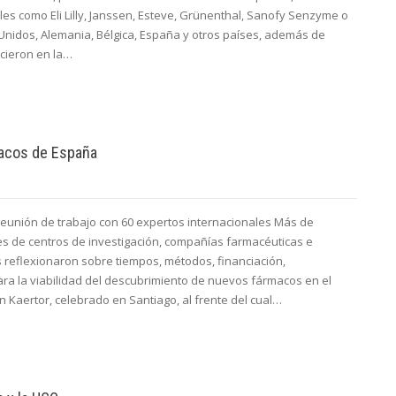
es como Eli Lilly, Janssen, Esteve, Grünenthal, Sanofy Senzyme o
Unidos, Alemania, Bélgica, España y otros países, además de
cieron en la…
macos de España
reunión de trabajo con 60 expertos internacionales Más de
s de centros de investigación, compañías farmacéuticas e
s reflexionaron sobre tiempos, métodos, financiación,
ra la viabilidad del descubrimiento de nuevos fármacos en el
 Kaertor, celebrado en Santiago, al frente del cual…