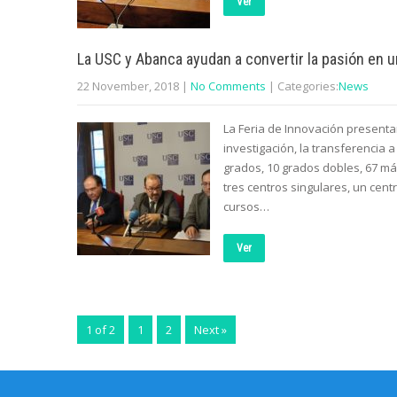
Ver
La USC y Abanca ayudan a convertir la pasión en u
22 November, 2018
|
No Comments
| Categories:
News
La Feria de Innovación presentar
investigación, la transferencia
grados, 10 grados dobles, 67 má
tres centros singulares, un cen
cursos…
Ver
1 of 2
1
2
Next »