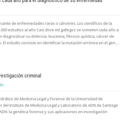
s cada año para el diagnóstico de su enfermedad
sante de enfermedades raras o cánceres. Los científicos de la
000 estudios al año Casi doce mil gallegos se someten cada año a
 diagnosticar su dolencia: leucemia, fibrosis quística, cáncer de
El estudio consiste en identificar la mutación errónea en el gen…
vestigación criminal
ls
drático de Medicina Legal y Forense de la Universidad de
r del Instituto de Medicina Legal y Laboratorio de ADN de Santiago
ADN: la genética forense y sus aplicaciones en investigación