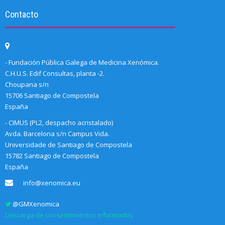
Contacto
- Fundación Pública Galega de Medicina Xenómica.
C.H.U.S. Edif Consultas, planta -2.
Choupana s/n
15706 Santiago de Compostela
España
- CIMUS (PL2, despacho acristalado)
Avda. Barcelona s/n Campus Vida.
Universidade de Santiago de Compostela
15782 Santiago de Compostela
España
info@xenomica.eu
@GMXenomica
Descarga de consentimientos informados