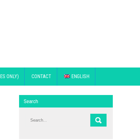
ES ONLY)
CONTACT
ENGLISH
Search