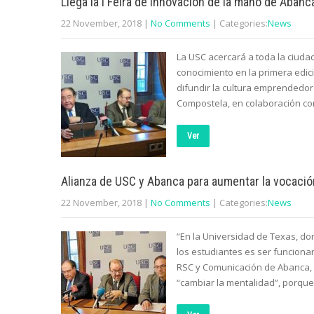
Llega la I Feira de Innovación de la mano de Abanc
22 November, 2018
|
No Comments
| Categories:
News
La USC acercará a toda la ciuda
conocimiento en la primera edi
difundir la cultura emprendedor
Compostela, en colaboración co
Ver
Alianza de USC y Abanca para aumentar la vocaci
22 November, 2018
|
No Comments
| Categories:
News
“En la Universidad de Texas, do
los estudiantes es ser funcionar
RSC y Comunicación de Abanca, 
“cambiar la mentalidad”, porqu