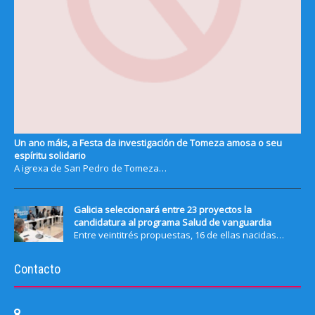
Un ano máis, a Festa da investigación de Tomeza amosa o seu
espíritu solidario
A igrexa de San Pedro de Tomeza…
Galicia seleccionará entre 23 proyectos la
candidatura al programa Salud de vanguardia
Entre veintitrés propuestas, 16 de ellas nacidas…
Contacto