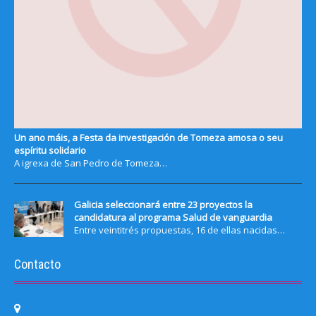
Un ano máis, a Festa da investigación de Tomeza amosa o seu
espíritu solidario
A igrexa de San Pedro de Tomeza…
Galicia seleccionará entre 23 proyectos la
candidatura al programa Salud de vanguardia
Entre veintitrés propuestas, 16 de ellas nacidas…
Contacto