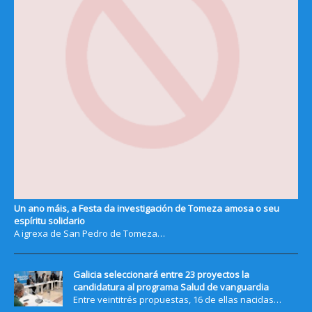
Un ano máis, a Festa da investigación de Tomeza amosa o seu
espíritu solidario
A igrexa de San Pedro de Tomeza…
Galicia seleccionará entre 23 proyectos la
candidatura al programa Salud de vanguardia
Entre veintitrés propuestas, 16 de ellas nacidas…