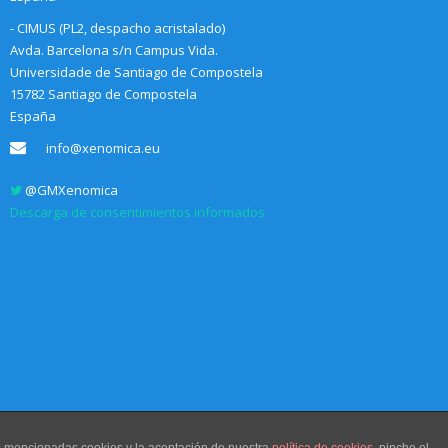
- CIMUS (PL2, despacho acristalado)
Avda. Barcelona s/n Campus Vida.
Universidade de Santiago de Compostela
15782 Santiago de Compostela
España
info@xenomica.eu
@GMXenomica
Descarga de consentimientos informados