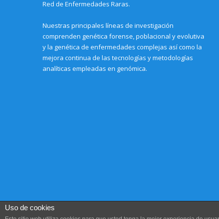
d
)
)
)
Red de Enfermedades Raras.
o
w
)
Nuestras principales líneas de investigación
comprenden genética forense, poblacional y evolutiva
y la genética de enfermedades complejas así como la
mejora continua de las tecnologías y metodologías
analíticas empleadas en genómica.
Uso de cookies