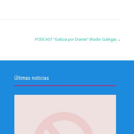
PODCAST “Galicia por Diante” (Radio Galega)
→
Últimas noticias