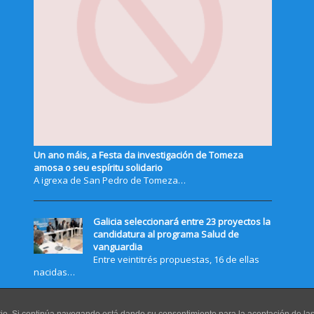
Un ano máis, a Festa da investigación de Tomeza
amosa o seu espíritu solidario
A igrexa de San Pedro de Tomeza…
Galicia seleccionará entre 23 proyectos la
candidatura al programa Salud de
vanguardia
Entre veintitrés propuestas, 16 de ellas
nacidas…