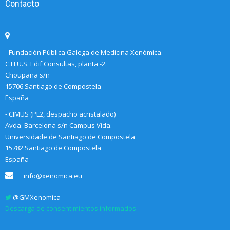
Contacto
- Fundación Pública Galega de Medicina Xenómica.
C.H.U.S. Edif Consultas, planta -2.
Choupana s/n
15706 Santiago de Compostela
España
- CIMUS (PL2, despacho acristalado)
Avda. Barcelona s/n Campus Vida.
Universidade de Santiago de Compostela
15782 Santiago de Compostela
España
info@xenomica.eu
@GMXenomica
Descarga de consentimientos informados