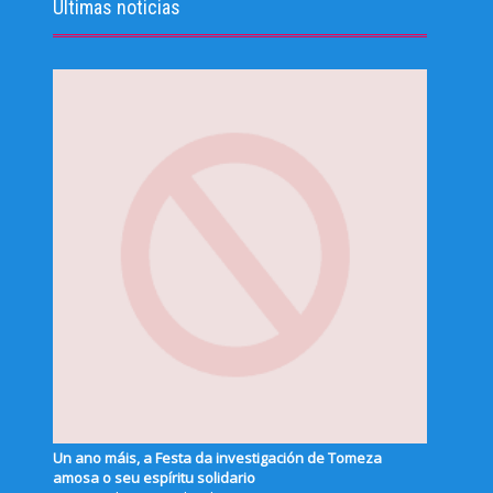
Últimas noticias
Un ano máis, a Festa da investigación de Tomeza
amosa o seu espíritu solidario