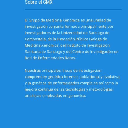
O
d
n
n
s
n
n
Sobre el GMX
p
o
s
s
i
s
n
e
w
i
i
n
i
e
n
)
n
n
n
n
w
s
n
n
e
n
w
i
e
e
w
e
i
El Grupo de Medicina Xenómica es una unidad de
n
w
w
w
w
n
n
w
w
i
w
d
investigación conjunta formada principalmente por
e
i
i
n
i
o
w
n
n
d
n
w
investigadores de la Universidad de Santiago de
w
d
d
o
d
)
i
o
o
w
o
Compostela, de la Fundación Pública Galega de
n
w
w
)
w
Medicina Xenómica, del Instituto de Investigación
d
)
)
)
o
Sanitaria de Santiago y del Centro de Investigación en
w
)
Red de Enfermedades Raras.
Nuestras principales líneas de investigación
comprenden genética forense, poblacional y evolutiva
y la genética de enfermedades complejas así como la
mejora continua de las tecnologías y metodologías
analíticas empleadas en genómica.