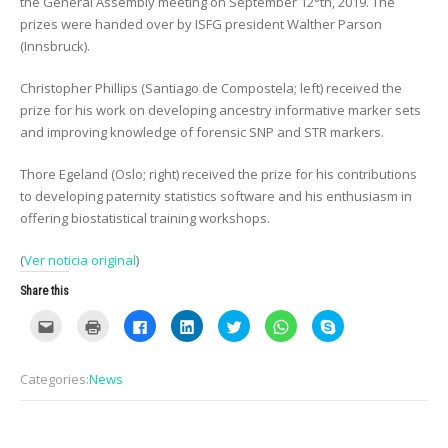
the General Assembly meeting on September 12°th, 2019. The
prizes were handed over by ISFG president Walther Parson
(Innsbruck).
Christopher Phillips (Santiago de Compostela; left) received the
prize for his work on developing ancestry informative marker sets
and improving knowledge of forensic SNP and STR markers.
Thore Egeland (Oslo; right) received the prize for his contributions
to developing paternity statistics software and his enthusiasm in
offering biostatistical training workshops.
(
Ver noticia original
)
Share this
C
C
C
C
C
C
C
l
l
l
l
l
l
l
i
i
i
i
i
i
i
c
c
c
c
c
c
c
k
k
k
k
k
k
k
Categories:
News
t
t
t
t
t
t
t
o
o
o
o
o
o
o
e
p
s
s
s
s
s
m
r
h
h
h
h
h
a
i
a
a
a
a
a
i
n
r
r
r
r
r