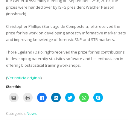
the General Assembly meeting on September 12°th, 2019. The
prizes were handed over by ISFG president Walther Parson
(Innsbruck).
Christopher Phillips (Santiago de Compostela; left) received the
prize for his work on developing ancestry informative marker sets
and improving knowledge of forensic SNP and STR markers.
Thore Egeland (Oslo; right) received the prize for his contributions
to developing paternity statistics software and his enthusiasm in
offering biostatistical training workshops.
(
Ver noticia original
)
Share this
C
C
C
C
C
C
C
l
l
l
l
l
l
l
i
i
i
i
i
i
i
c
c
c
c
c
c
c
k
k
k
k
k
k
k
Categories:
News
t
t
t
t
t
t
t
o
o
o
o
o
o
o
e
p
s
s
s
s
s
m
r
h
h
h
h
h
a
i
a
a
a
a
a
i
n
r
r
r
r
r