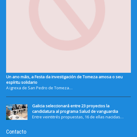
Un ano máis, a Festa da investigación de Tomeza amosa o seu
espíritu solidario
A igrexa de San Pedro de Tomeza…
Galicia seleccionará entre 23 proyectos la
candidatura al programa Salud de vanguardia
Entre veintitrés propuestas, 16 de ellas nacidas…
Contacto