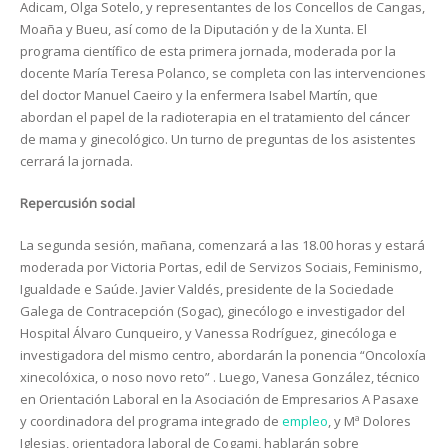
Adicam, Olga Sotelo, y representantes de los Concellos de Cangas,
Moaña y Bueu, así como de la Diputación y de la Xunta. El
programa científico de esta primera jornada, moderada por la
docente María Teresa Polanco, se completa con las intervenciones
del doctor Manuel Caeiro y la enfermera Isabel Martín, que
abordan el papel de la radioterapia en el tratamiento del cáncer
de mama y ginecológico. Un turno de preguntas de los asistentes
cerrará la jornada.
Repercusión social
La segunda sesión, mañana, comenzará a las 18.00 horas y estará
moderada por Victoria Portas, edil de Servizos Sociais, Feminismo,
Igualdade e Saúde. Javier Valdés, presidente de la Sociedade
Galega de Contracepción (Sogac), ginecólogo e investigador del
Hospital Álvaro Cunqueiro, y Vanessa Rodríguez, ginecóloga e
investigadora del mismo centro, abordarán la ponencia “Oncoloxía
xinecolóxica, o noso novo reto” . Luego, Vanesa González, técnico
en Orientación Laboral en la Asociación de Empresarios A Pasaxe
y coordinadora del programa integrado de
empleo
, y Mª Dolores
Iglesias, orientadora laboral de Cogami, hablarán sobre