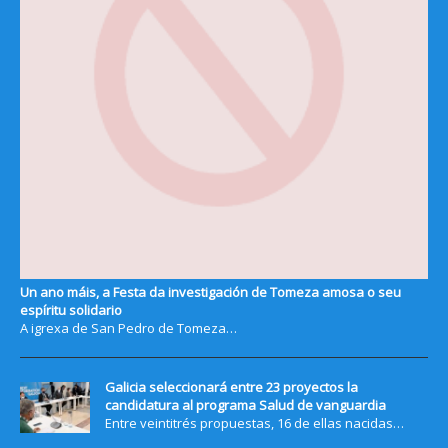
Un ano máis, a Festa da investigación de Tomeza amosa o seu
espíritu solidario
A igrexa de San Pedro de Tomeza…
Galicia seleccionará entre 23 proyectos la
candidatura al programa Salud de vanguardia
Entre veintitrés propuestas, 16 de ellas nacidas…