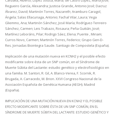
Carballa, Alberto; López Sousa, María; de Castro López, María José;
Regueiro García, Alexandra; Justicia Grande, Antonio José; Dacruz
Álvarez, David; Martinón Torres, Nazareth; Aramburo Caragol,
Ángela; Salas Ellacuriaga, Antonio; Fachal Vilar, Laura; Vega
Gliemmo, Ana; Martinón Sánchez, José María; Rodríguez-Tenreiro
Sánchez, Carmen; Leis Trabazo, Rosaura; Peña Guitián, José;
Martínez Leboráns, Pilar; Rodrigo Sáez, Elena; Puente , Miriam;
Curros Novo, Carmen; Martinón Torres, Federico; Grupo Gen-D-
Res. Jornadas Biointegra Saude. Santiago de Compostela (España).
Implicación de una mutación nueva en KCNH2 y el posible efecto
modificante sobre ésta de un SNP común, en el Síndrome de
Muerte Súbita del Lactante: estudio genético y electrofisiológico en
una familia. M. Santori, R. Gil, A. Blanco-Verea, F. Scornik, R.
Brugada, A. Carracedo, M. Brion. XXVI Congreso Nacional de la
Asociación Española de Genética Humana (AEGH). Madrid
(España).
IMPLICACIÓN DE UNA MUTACIÓN NUEVA EN KCNH2 Y EL POSIBLE
EFECTO MODIFICANTE SOBRE ÉSTA DE UN SNP COMÚN, EN EL
SÍNDROME DE MUERTE SÚBITA DEL LACTANTE: ESTUDIO GENÉTICO Y