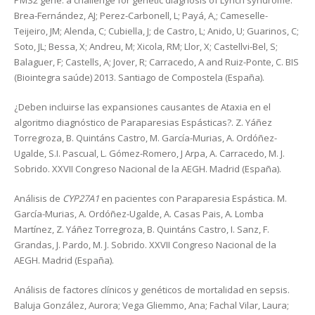
PMS2 gene: a challenge for genetic diagnosis of Lynch syndrome.
Brea-Fernández, AJ; Perez-Carbonell, L; Payá, A,; Cameselle-
Teijeiro, JM; Alenda, C; Cubiella, J; de Castro, L; Anido, U; Guarinos, C;
Soto, JL; Bessa, X; Andreu, M; Xicola, RM; Llor, X; Castellvi-Bel, S;
Balaguer, F; Castells, A; Jover, R; Carracedo, A and Ruiz-Ponte, C. BIS
(Biointegra saúde) 2013. Santiago de Compostela (España).
¿Deben incluirse las expansiones causantes de Ataxia en el
algoritmo diagnóstico de Paraparesias Espásticas?. Z. Yáñez
Torregroza, B. Quintáns Castro, M. García-Murias, A. Ordóñez-
Ugalde, S.I. Pascual, L. Gómez-Romero, J Arpa, A. Carracedo, M. J.
Sobrido. XXVII Congreso Nacional de la AEGH. Madrid (España).
Análisis de
CYP27A1
en pacientes con Paraparesia Espástica. M.
García-Murias, A. Ordóñez-Ugalde, A. Casas Pais, A. Lomba
Martínez, Z. Yáñez Torregroza, B. Quintáns Castro, I. Sanz, F.
Grandas, J. Pardo, M. J. Sobrido. XXVII Congreso Nacional de la
AEGH. Madrid (España).
Análisis de factores clínicos y genéticos de mortalidad en sepsis.
Baluja González, Aurora; Vega Gliemmo, Ana; Fachal Vilar, Laura;