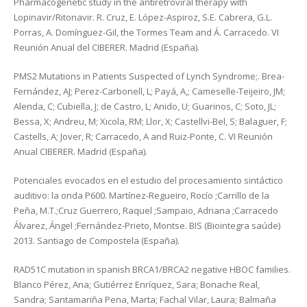
Pharmacogenetic study in the antiretroviral therapy with
Lopinavir/Ritonavir. R. Cruz, E. López-Aspiroz, S.E. Cabrera, G.L.
Porras, A. Domínguez-Gil, the Tormes Team and Á. Carracedo. VI
Reunión Anual del CIBERER. Madrid (España).
PMS2 Mutations in Patients Suspected of Lynch Syndrome;. Brea-
Fernández, AJ; Perez-Carbonell, L; Payá, A,; Cameselle-Teijeiro, JM;
Alenda, C; Cubiella, J; de Castro, L; Anido, U; Guarinos, C; Soto, JL;
Bessa, X; Andreu, M; Xicola, RM; Llor, X; Castellvi-Bel, S; Balaguer, F;
Castells, A; Jover, R; Carracedo, A and Ruiz-Ponte, C. VI Reunión
Anual CIBERER. Madrid (España).
Potenciales evocados en el estudio del procesamiento sintáctico
auditivo: la onda P600. Martínez-Regueiro, Rocío ;Carrillo de la
Peña, M.T.;Cruz Guerrero, Raquel ;Sampaio, Adriana ;Carracedo
Álvarez, Ángel ;Fernández-Prieto, Montse. BIS (Biointegra saúde)
2013. Santiago de Compostela (España).
RAD51C mutation in spanish BRCA1/BRCA2 negative HBOC families.
Blanco Pérez, Ana; Gutiérrez Enríquez, Sara; Bonache Real,
Sandra; Santamariña Pena, Marta; Fachal Vilar, Laura; Balmaña