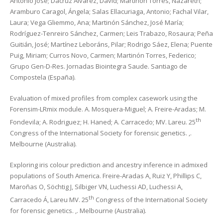
Antonio José; Dacruz Álvarez, David; Martinón Torres, Nazareth;
Aramburo Caragol, Ángela; Salas Ellacuriaga, Antonio; Fachal Vilar,
Laura; Vega Gliemmo, Ana; Martinón Sánchez, José María;
Rodríguez-Tenreiro Sánchez, Carmen; Leis Trabazo, Rosaura; Peña
Guitián, José; Martínez Leboráns, Pilar; Rodrigo Sáez, Elena; Puente
Puig, Miriam; Curros Novo, Carmen; Martinón Torres, Federico;
Grupo Gen-D-Res. Jornadas Biointegra Saude. Santiago de
Compostela (España).
Evaluation of mixed profiles from complex casework using the
Forensim-LRmix module. A. Mosquera-Miguel; A. Freire-Aradas; M.
th
Fondevila; A. Rodriguez; H. Haned; A. Carracedo; MV. Lareu. 25
Congress of the International Society for forensic genetics. ,.
Melbourne (Australia).
Exploring iris colour prediction and ancestry inference in admixed
populations of South America. Freire-Aradas A, Ruiz Y, Phillips C,
Maroñas O, Söchtig J, Silbiger VN, Luchessi AD, Luchessi A,
th
Carracedo Á, Lareu MV. 25
Congress of the International Society
for forensic genetics. ,. Melbourne (Australia).