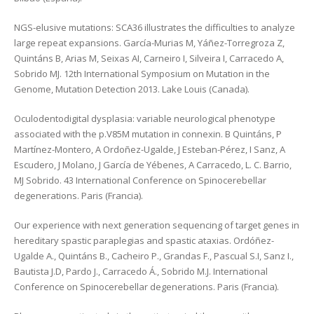
NGS-elusive mutations: SCA36 illustrates the difficulties to analyze
large repeat expansions. García-Murias M, Yáñez-Torregroza Z,
Quintáns B, Arias M, Seixas AI, Carneiro I, Silveira I, Carracedo A,
Sobrido MJ. 12th International Symposium on Mutation in the
Genome, Mutation Detection 2013. Lake Louis (Canada).
Oculodentodigital dysplasia: variable neurological phenotype
associated with the p.V85M mutation in connexin. B Quintáns, P
Martínez-Montero, A Ordoñez-Ugalde, J Esteban-Pérez, I Sanz, A
Escudero, J Molano, J García de Yébenes, A Carracedo, L. C. Barrio,
MJ Sobrido. 43 International Conference on Spinocerebellar
degenerations. Paris (Francia).
Our experience with next generation sequencing of target genes in
hereditary spastic paraplegias and spastic ataxias. Ordóñez-
Ugalde A., Quintáns B., Cacheiro P., Grandas F., Pascual S.I, Sanz I.,
Bautista J.D, Pardo J., Carracedo Á., Sobrido M.J. International
Conference on Spinocerebellar degenerations. Paris (Francia).