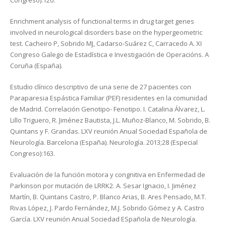
Congreso):120.
Enrichment analysis of functional terms in drug target genes
involved in neurological disorders base on the hypergeometric
test. Cacheiro P, Sobrido MJ, Cadarso-Suárez C, Carracedo A. XI
Congreso Galego de Estadística e Investigación de Operacións. A
Coruña (España).
Estudio clínico descriptivo de una serie de 27 pacientes con
Paraparesia Espástica Familiar (PEF) residentes en la comunidad
de Madrid. Correlación Genotipo- Fenotipo. I. Catalina Álvarez, L.
Lillo Triguero, R. Jiménez Bautista, J.L. Muñoz-Blanco, M. Sobrido, B.
Quintans y F. Grandas. LXV reunión Anual Sociedad Española de
Neurología. Barcelona (España). Neurología. 2013;28 (Especial
Congreso):163.
Evaluación de la función motora y congnitiva en Enfermedad de
Parkinson por mutación de LRRK2. A. Sesar Ignacio, I. Jiménez
Martín, B. Quintans Castro, P. Blanco Arias, B. Ares Pensado, M.T.
Rivas López, J. Pardo Fernández, M.J. Sobrido Gómez y A. Castro
García. LXV reunión Anual Sociedad ESpañola de Neurología.