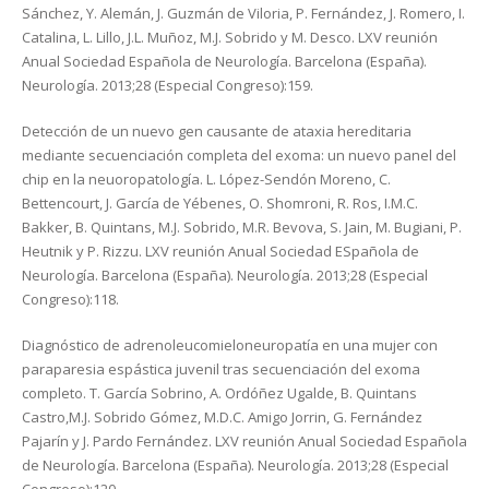
Sánchez, Y. Alemán, J. Guzmán de Viloria, P. Fernández, J. Romero, I.
Catalina, L. Lillo, J.L. Muñoz, M.J. Sobrido y M. Desco. LXV reunión
Anual Sociedad Española de Neurología. Barcelona (España).
Neurología. 2013;28 (Especial Congreso):159.
Detección de un nuevo gen causante de ataxia hereditaria
mediante secuenciación completa del exoma: un nuevo panel del
chip en la neuoropatología. L. López-Sendón Moreno, C.
Bettencourt, J. García de Yébenes, O. Shomroni, R. Ros, I.M.C.
Bakker, B. Quintans, M.J. Sobrido, M.R. Bevova, S. Jain, M. Bugiani, P.
Heutnik y P. Rizzu. LXV reunión Anual Sociedad ESpañola de
Neurología. Barcelona (España). Neurología. 2013;28 (Especial
Congreso):118.
Diagnóstico de adrenoleucomieloneuropatía en una mujer con
paraparesia espástica juvenil tras secuenciación del exoma
completo. T. García Sobrino, A. Ordóñez Ugalde, B. Quintans
Castro,M.J. Sobrido Gómez, M.D.C. Amigo Jorrin, G. Fernández
Pajarín y J. Pardo Fernández. LXV reunión Anual Sociedad Española
de Neurología. Barcelona (España). Neurología. 2013;28 (Especial