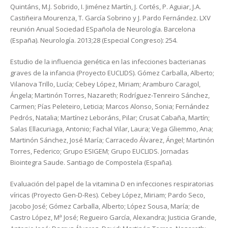
Quintáns, M.J. Sobrido, I. Jiménez Martín, J. Cortés, P. Aguiar, J.A.
Castiñeira Mourenza, T. García Sobrino y J. Pardo Fernández. LXV
reunión Anual Sociedad ESpañola de Neurología. Barcelona
(España). Neurología. 2013;28 (Especial Congreso): 254.
Estudio de la influencia genética en las infecciones bacterianas
graves de la infancia (Proyecto EUCLIDS). Gómez Carballa, Alberto;
Vilanova Trillo, Lucía; Cebey López, Miriam; Aramburo Caragol,
Ángela; Martinón Torres, Nazareth; Rodríguez-Tenreiro Sánchez,
Carmen; Pías Peleteiro, Leticia; Marcos Alonso, Sonia; Fernández
Pedrós, Natalia; Martínez Leboráns, Pilar; Crusat Cabaña, Martín;
Salas Ellacuriaga, Antonio; Fachal Vilar, Laura; Vega Gliemmo, Ana;
Martinón Sánchez, José María; Carracedo Álvarez, Ángel; Martinón
Torres, Federico; Grupo ESIGEM; Grupo EUCLIDS. Jornadas
Biointegra Saude. Santiago de Compostela (España).
Evaluación del papel de la vitamina D en infecciones respiratorias
víricas (Proyecto Gen-D-Res). Cebey López, Miriam; Pardo Seco,
Jacobo José; Gómez Carballa, Alberto; López Sousa, María; de
Castro López, Mª José; Regueiro García, Alexandra; Justicia Grande,