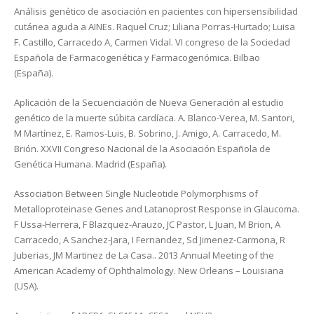
Análisis genético de asociación en pacientes con hipersensibilidad
cutánea aguda a AINEs. Raquel Cruz; Liliana Porras-Hurtado; Luisa
F. Castillo, Carracedo A, Carmen Vidal. VI congreso de la Sociedad
Española de Farmacogenética y Farmacogenómica. Bilbao
(España).
Aplicación de la Secuenciación de Nueva Generación al estudio
genético de la muerte súbita cardíaca. A. Blanco-Verea, M. Santori,
M Martínez, E. Ramos-Luis, B. Sobrino, J. Amigo, A. Carracedo, M.
Brión. XXVII Congreso Nacional de la Asociación Española de
Genética Humana. Madrid (España).
Association Between Single Nucleotide Polymorphisms of
Metalloproteinase Genes and Latanoprost Response in Glaucoma.
F Ussa-Herrera, F Blazquez-Arauzo, JC Pastor, L Juan, M Brion, A
Carracedo, A Sanchez-Jara, I Fernandez, Sd Jimenez-Carmona, R
Juberias, JM Martinez de La Casa.. 2013 Annual Meeting of the
American Academy of Ophthalmology. New Orleans – Louisiana
(USA).