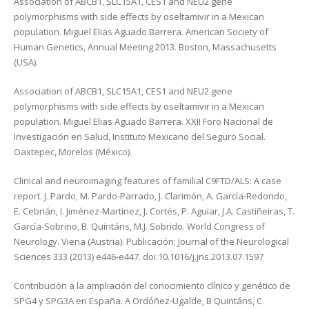
Association of ABCB1, SLC15A1, CES1 and NEU2 gene
polymorphisms with side effects by oseltamivir in a Mexican
population. Miguel Elias Aguado Barrera. American Society of
Human Genetics, Annual Meeting 2013. Boston, Massachusetts
(USA).
Association of ABCB1, SLC15A1, CES1 and NEU2 gene
polymorphisms with side effects by oseltamivir in a Mexican
population. Miguel Elias Aguado Barrera. XXII Foro Nacional de
Investigación en Salud, Instituto Mexicano del Seguro Social.
Oaxtepec, Morelos (México).
Clinical and neuroimaging features of familial C9FTD/ALS: A case
report. J. Pardo, M. Pardo-Parrado, J. Clarimón, A. García-Redondo,
E. Cebrián, I. Jiménez-Martínez, J. Cortés, P. Aguiar, J.A. Castiñeiras, T.
García-Sobrino, B. Quintáns, M.J. Sobrido. World Congress of
Neurology. Viena (Austria). Publicación: Journal of the Neurological
Sciences 333 (2013) e446-e447. doi:10.1016/j.jns.2013.07.1597
Contribución a la ampliación del conocimiento clínico y genético de
SPG4 y SPG3A en España. A Ordóñez-Ugalde, B Quintáns, C