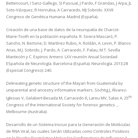
Bettencourt, I Sanz-Gallego, SI Pascual, J Pardo, F Grandas, J Arpa, JL
Soto-Vázquez, R Honrubia, A Carracedo, MJ Sobrido. XXVII
Congreso de Genética Humana. Madrid (España).
Creación de una base de datos de la neuropatía de Charcot-
Marie-Tooth en la población española. R. Sivera Mascaró, P.
Sancho, N. Bertone, D. Martínez Rubio, A. Roldán, A. Levin, P. Blanco
Arias, M.J. Sobrido, J. Pardo, A. Carracedo, F. Palau, M.T. Sevilla
Mantecón y C. Espinos Armero. LXV reunión Anual Sociedad
ESpañola de Neurología. Barcelona (España). Neurología. 2013;28
(Especial Congreso): 240.
Delineating genetic structure of the Mayan from Guatemala by
uniparental and ancestry informative markers. Söchtig J, Álvarez-
th
Iglesias V, Gelabert-Besada M, Carracedo Á, Lareu MV, Salas A. 25
Congress of the International Society for forensic genetics. ,.
Melbourne (Australia).
Desarrollo de un Sistema Inocuo para la Generación de Moléculas
de RNA Viral, las cuales Serán Utilizadas como Controles Positivos