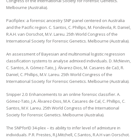
Congress of the International Society for Forensic Genetics.
Melbourne (Australia).
Pacifiplex: a forensic ancestry SNP panel centered on Australia
and the Pacific region. C. Santos, C. Phillips, M. Fondevila, R. Daniel,
R.A.H. van Oorschot, M.V. Lareu. 25th World Congress of the
International Society for Forensic Genetics. Melbourne (Australia).
An assessment of Bayesian and multinomial logistic regression
classification systems to analyse admixed individuals. D. McNevin,
C. Santos, A. Gómez-Tato, J. Álvarez-Dios, M. Casares de Ca3, R.
Daniel, C. Phillips, M.V. Lareu. 25th World Congress of the
International Society for Forensic Genetics. Melbourne (Australia).
Snipper 2.0: Enhancements to an online forensic classifier. A.
Gómez-Tato, J.A. Álvarez-Dios, M.A. Casares de Cal, C. Phillips, C.
Santos, M.V. Lareu. 25th World Congress of the International
Society for Forensic Genetics. Melbourne (Australia).
The SNPforID 34-plex – its ability to infer level of admixture in
individuals. P.R. Prestes, R.J.Mitchell, C.Santos, R.A.H van Oorschot.