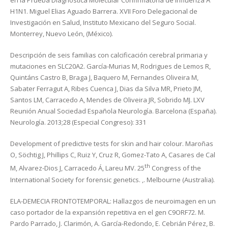
en la Prueba Diagnóstica Molecular Confirmatoria de Influenza A
H1N1. Miguel Elias Aguado Barrera. XVII Foro Delegacional de
Investigación en Salud, Instituto Mexicano del Seguro Social.
Monterrey, Nuevo León, (México).
Descripción de seis familias con calcificación cerebral primaria y
mutaciones en SLC20A2. García-Murias M, Rodrigues de Lemos R,
Quintáns Castro B, Braga J, Baquero M, Fernandes Oliveira M,
Sabater Ferragut A, Ribes Cuenca J, Dias da Silva MR, Prieto JM,
Santos LM, Carracedo A, Mendes de Oliveira JR, Sobrido MJ. LXV
Reunión Anual Sociedad Española Neurología. Barcelona (España).
Neurología. 2013;28 (Especial Congreso): 331
Development of predictive tests for skin and hair colour. Maroñas
O, Söchtig J, Phillips C, Ruiz Y, Cruz R, Gomez-Tato A, Casares de Cal
th
M, Alvarez-Dios J, Carracedo Á, Lareu MV. 25
Congress of the
International Society for forensic genetics. ,. Melbourne (Australia).
ELA-DEMECIA FRONTOTEMPORAL: Hallazgos de neuroimagen en un
caso portador de la expansión repetitiva en el gen C9ORF72. M.
Pardo Parrado, J. Clarimón, A. García-Redondo, E. Cebrián Pérez, B.