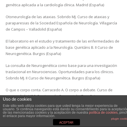
genética aplicada a la cardiología clínica. Madrid (España)
Otoneurología de las ataxias. Sobrido MJ. Curso de ataxias y
paraparesias de la Sociedad Española de Neurología. Villagarcía
de Campos – Valladolid (España)
El laboratorio en el estudio y tratamiento de las enfermedades de
base genética aplicado a la Neurología. Quintáns B. II Curso de
Neurogenética. Burgos (España)
La consulta de Neurogenética como base para una investigación
traslacional en Neurociencias. Oportunidades para los clínicos.
Sobrido MJ. II Curso de Neurogenética. Burgos (España)
O que o corpo conta. Carracedo A. O corpo a debate. Curso de
verano de la USC. Santiago de Compostela (España)
Uso de cookies
Este sitio web utiliza cookies para que usted tenga la mejor experiencia de
Avances en Genómica en relación con el aparato locomotor.
usuario. Si continúa navegando está dando su consentimiento para la aceptació
de las mencionadas cookies y la aceptación de nuestra
política de cookies
, pinc
Carracedo A. 29 Jornadas Nacionales de Enfermería. Santiago de
el enlace para mayor información.
plugin cook
Compostela (España)
ACEPTAR