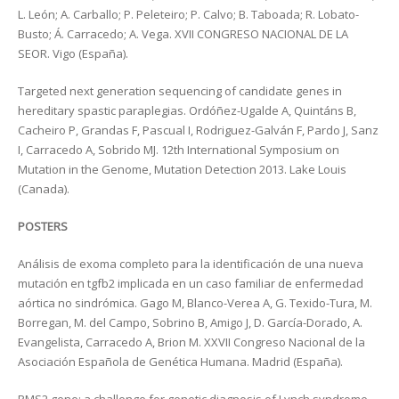
L. León; A. Carballo; P. Peleteiro; P. Calvo; B. Taboada; R. Lobato-
Busto; Á. Carracedo; A. Vega. XVII CONGRESO NACIONAL DE LA
SEOR. Vigo (España).
Targeted next generation sequencing of candidate genes in
hereditary spastic paraplegias. Ordóñez-Ugalde A, Quintáns B,
Cacheiro P, Grandas F, Pascual I, Rodriguez-Galván F, Pardo J, Sanz
I, Carracedo A, Sobrido MJ. 12th International Symposium on
Mutation in the Genome, Mutation Detection 2013. Lake Louis
(Canada).
POSTERS
Análisis de exoma completo para la identificación de una nueva
mutación en tgfb2 implicada en un caso familiar de enfermedad
aórtica no sindrómica. Gago M, Blanco-Verea A, G. Texido-Tura, M.
Borregan, M. del Campo, Sobrino B, Amigo J, D. García-Dorado, A.
Evangelista, Carracedo A, Brion M. XXVII Congreso Nacional de la
Asociación Española de Genética Humana. Madrid (España).