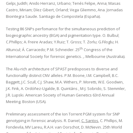
Gelpi, Judith; Anido Herranz, Urbano; Tenés Felipe, Anna; Masas
Castro, Miriam; Díez Gibert, Orland; Vega Gliemmo, Ana. Jornadas
Biointegra Saude. Santiago de Compostela (España).
Testing 86 SNPs perfomance for the simultaneous prediction of
biogeographic ancestry (BGA) and pigmentation type. O. Bulbul;
C.Phillips; A. Freire Aradas; Y.Ruiz; T. Gross; T. Zorlu; G.Filoglu; H.
th
Altuncul; Á. Carracedo; P.M. Schneider. 25
Congress of the
International Society for forensic genetics. ,. Melbourne (Australia).
The Alu-rich architecture of SPAST predisposes to diverse and
functionallly distinct CNV alleles. P.M. Boone, I.M. Campbell, B.C.
Baggett, J.C. Scull, C.J. Shaw, M.A. Withers, P. Moretti, W.E. Goodwin,
J.K. Fink, A. Ordóñez-Ugalde, B. Quintáns , M-J. Sobrido, S. Stemmler,
J.R. Lupski. American Society of Human Genetics 63rd Annual
Meeting. Boston (USA).
Preliminary assessment of the Ion Torrent PGM system for SNP
genotyping in forensic analysis. R. Daniel,
C. Santos
, C. Phillips, M.
Fondevila, MV Lareu, R.A.H. van Oorschot, D. McNevin. 25th World