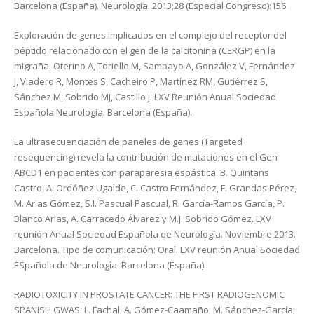
Barcelona (España). Neurología. 2013;28 (Especial Congreso):156.
Exploración de genes implicados en el complejo del receptor del
péptido relacionado con el gen de la calcitonina (CERGP) en la
migraña. Oterino A, Toriello M, Sampayo A, González V, Fernández
J, Viadero R, Montes S, Cacheiro P, Martínez RM, Gutiérrez S,
Sánchez M, Sobrido MJ, Castillo J. LXV Reunión Anual Sociedad
Española Neurología. Barcelona (España).
La ultrasecuenciación de paneles de genes (Targeted
resequencing) revela la contribución de mutaciones en el Gen
ABCD1 en pacientes con paraparesia espástica. B. Quintans
Castro, A. Ordóñez Ugalde, C. Castro Fernández, F. Grandas Pérez,
M. Arias Gómez, S.I. Pascual Pascual, R. García-Ramos García, P.
Blanco Arias, A. Carracedo Álvarez y M.J. Sobrido Gómez. LXV
reunión Anual Sociedad Española de Neurología. Noviembre 2013.
Barcelona. Tipo de comunicación: Oral. LXV reunión Anual Sociedad
ESpañola de Neurología. Barcelona (España).
RADIOTOXICITY IN PROSTATE CANCER: THE FIRST RADIOGENOMIC
SPANISH GWAS. L. Fachal; A. Gómez-Caamaño; M. Sánchez-García;