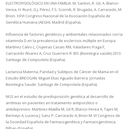
ELECTROFISIOLÓGICO EN UNA FAMILIA. M. Santori, R. Gil, A. Blanco-
Verea, H. Riuró, G.J. Pérez, F.S. Scornik, R. Brugada, A. Carracedo, M.
Brion. XXVI Congreso Nacional de la Asociación Española de
Genética Humana (AEGH). Madrid (España).
Influencia de factores genéticos y ambientales relacionados con la
vitaminda D en la prevalencia de esclerosis múltiple en Europa.
Martínez Calvo L, Crujeiras Casais RM, Valadares Fraga F,
Carracedo Álvarez A, Cruz Guerrero R. BIS (Biointegra saúde) 2013.
Santiago de Compostela (España).
Lactancia Materna, Paridad y Subtipos de Cáncer de Mama en el
Estudio BREOGAN. Miguel Elias Aguado Barrera. Jornadas
Biointegra Saude. Santiago de Compostela (España).
NGS en el estudio de predisposición genética al desarrollo de
arritmias en pacientes en tratamiento antipsicótico o
antidepresivo. Martinez-Matilla M, Gil R, Blanco-Verea A, Tajes M,
Bermejo A, Lucena J, Sanz P, Carracedo A, Brion M. VI Congreso de
la Sociedad Española de Farmacogenética y Farmacogenómica.
Bilbao (España).