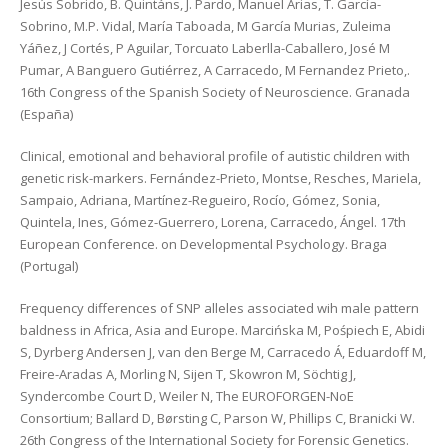
Jesús Sobrido, B. Quintáns, J. Pardo, Manuel Arias, T. García-
Sobrino, M.P. Vidal, María Taboada, M García Murias, Zuleima
Yáñez, J Cortés, P Aguilar, Torcuato Laberlla-Caballero, José M
Pumar, A Banguero Gutiérrez, A Carracedo, M Fernandez Prieto,.
16th Congress of the Spanish Society of Neuroscience. Granada
(España)
Clinical, emotional and behavioral profile of autistic children with
genetic risk-markers. Fernández-Prieto, Montse, Resches, Mariela,
Sampaio, Adriana, Martínez-Regueiro, Rocío, Gómez, Sonia,
Quintela, Ines, Gómez-Guerrero, Lorena, Carracedo, Ángel. 17th
European Conference. on Developmental Psychology. Braga
(Portugal)
Frequency differences of SNP alleles associated wih male pattern
baldness in Africa, Asia and Europe. Marcińska M, Pośpiech E, Abidi
S, Dyrberg Andersen J, van den Berge M, Carracedo Á, Eduardoff M,
Freire-Aradas A, Morling N, Sijen T, Skowron M, Söchtig J,
Syndercombe Court D, Weiler N, The EUROFORGEN-NoE
Consortium; Ballard D, Børsting C, Parson W, Phillips C, Branicki W.
26th Congress of the International Society for Forensic Genetics.