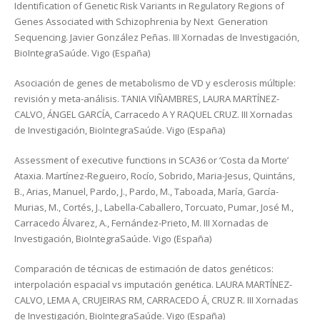
Identification of Genetic Risk Variants in Regulatory Regions of
Genes Associated with Schizophrenia by Next Generation
Sequencing. Javier González Peñas. III Xornadas de Investigación,
BioIntegraSaúde. Vigo (España)
Asociación de genes de metabolismo de VD y esclerosis múltiple:
revisión y meta-análisis. TANIA VIÑAMBRES, LAURA MARTÍNEZ-
CALVO, ÁNGEL GARCÍA, Carracedo A Y RAQUEL CRUZ. III Xornadas
de Investigación, BioIntegraSaúde. Vigo (España)
Assessment of executive functions in SCA36 or ‘Costa da Morte’
Ataxia. Martínez-Regueiro, Rocío, Sobrido, Maria-Jesus, Quintáns,
B., Arias, Manuel, Pardo, J., Pardo, M., Taboada, María, García-
Murias, M., Cortés, J., Labella-Caballero, Torcuato, Pumar, José M.,
Carracedo Álvarez, A., Fernández-Prieto, M. III Xornadas de
Investigación, BioIntegraSaúde. Vigo (España)
Comparación de técnicas de estimación de datos genéticos:
interpolación espacial vs imputación genética. LAURA MARTÍNEZ-
CALVO, LEMA A, CRUJEIRAS RM, CARRACEDO Á, CRUZ R. III Xornadas
de Investigación, BioIntegraSaúde. Vigo (España)