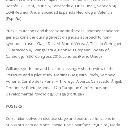
Beltrán S, Gut M, Laurie S, Carracedo A, Eirís Puñal J, Sobrido MJ.
LXVII Reunión Anual Sociedad Española Neurología. Valencia
(España)
PRKG1 mutations and thoracic aortic disease: another candidate
gene to consider during genetic diagnosis approach to non-
syndromic cases. Gago-Díaz M, Blanco-Verea A, Teixido G, Huguet
F, Carracedo A, Evangelista A, Brion M. European Society of
Cardiology (ESC) Congress 2015. Londres (Reino Unido)
Williams syndrome and face processing: A short-review of the
literature and a pilot study. Martínez-Regueiro, Rocío, Sampaio,
Adriana, Carrillo de la Peña, M.T., Crego, Alberto, Carracedo, Ángel,
Fernández-Prieto, Montse. 17th European Conference. on
Developmental Psychology. Braga (Portugal)
POSTERS
Correlation between disease stage and executive functions in
SCA36 or ‘Costa da Morte’ ataxia. Rocío Martínez-Regueiro , María