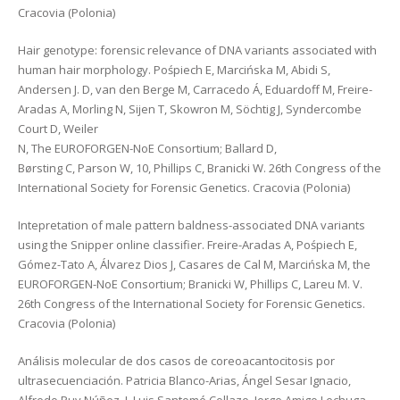
Cracovia (Polonia)
Hair genotype: forensic relevance of DNA variants associated with
human hair morphology. Pośpiech E, Marcińska M, Abidi S,
Andersen J. D, van den Berge M, Carracedo Á, Eduardoff M, Freire-
Aradas A, Morling N, Sijen T, Skowron M, Söchtig J, Syndercombe
Court D, Weiler
N, The EUROFORGEN-NoE Consortium; Ballard D,
Børsting C, Parson W, 10, Phillips C, Branicki W. 26th Congress of the
International Society for Forensic Genetics. Cracovia (Polonia)
Intepretation of male pattern baldness-associated DNA variants
using the Snipper online classifier. Freire-Aradas A, Pośpiech E,
Gómez-Tato A, Álvarez Dios J, Casares de Cal M, Marcińska M, the
EUROFORGEN-NoE Consortium; Branicki W, Phillips C, Lareu M. V.
26th Congress of the International Society for Forensic Genetics.
Cracovia (Polonia)
Análisis molecular de dos casos de coreoacantocitosis por
ultrasecuenciación. Patricia Blanco-Arias, Ángel Sesar Ignacio,