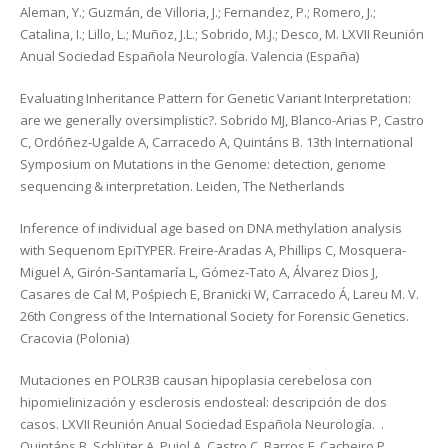
Aleman, Y.; Guzmán, de Villoria, J.; Fernandez, P.; Romero, J.;
Catalina, I.; Lillo, L.; Muñoz, J.L.; Sobrido, M.J.; Desco, M. LXVII Reunión
Anual Sociedad Española Neurología. Valencia (España)
Evaluating Inheritance Pattern for Genetic Variant Interpretation:
are we generally oversimplistic?. Sobrido MJ, Blanco-Arias P, Castro
C, Ordóñez-Ugalde A, Carracedo A, Quintáns B. 13th International
Symposium on Mutations in the Genome: detection, genome
sequencing & interpretation. Leiden, The Netherlands
Inference of individual age based on DNA methylation analysis
with Sequenom EpiTYPER. Freire-Aradas A, Phillips C, Mosquera-
Miguel A, Girón-Santamaría L, Gómez-Tato A, Álvarez Dios J,
Casares de Cal M, Pośpiech E, Branicki W, Carracedo Á, Lareu M. V.
26th Congress of the International Society for Forensic Genetics.
Cracovia (Polonia)
Mutaciones en POLR3B causan hipoplasia cerebelosa con
hipomielinización y esclerosis endosteal: descripción de dos
casos. LXVII Reunión Anual Sociedad Española Neurología. .
Quintáns B, Schlüter A, Pujol A, Castro C, Barros F, Cacheiro P,