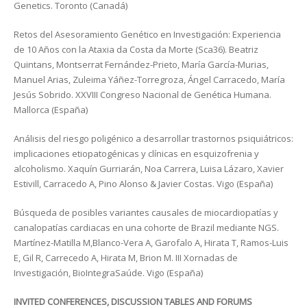
Genetics. Toronto (Canadá)
Retos del Asesoramiento Genético en Investigación: Experiencia
de 10 Años con la Ataxia da Costa da Morte (Sca36). Beatriz
Quintans, Montserrat Fernández-Prieto, María García-Murias,
Manuel Arias, Zuleima Yáñez-Torregroza, Ángel Carracedo, María
Jesús Sobrido. XXVIII Congreso Nacional de Genética Humana.
Mallorca (España)
Análisis del riesgo poligénico a desarrollar trastornos psiquiátricos:
implicaciones etiopatogénicas y clínicas en esquizofrenia y
alcoholismo. Xaquín Gurriarán, Noa Carrera, Luisa Lázaro, Xavier
Estivill, Carracedo A, Pino Alonso & Javier Costas. Vigo (España)
Búsqueda de posibles variantes causales de miocardiopatías y
canalopatías cardiacas en una cohorte de Brazil mediante NGS.
Martínez-Matilla M,Blanco-Vera A, Garofalo A, Hirata T, Ramos-Luis
E, Gil R, Carrecedo A, Hirata M, Brion M. III Xornadas de
Investigación, BioIntegraSaúde. Vigo (España)
INVITED CONFERENCES, DISCUSSION TABLES AND FORUMS