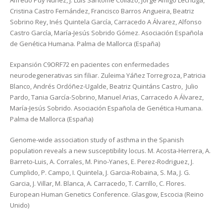
Alfredo Puy Núñez, J. Luis Santomé Collazo, Jorge Amigo Lechuga,
Cristina Castro Fernández, Francisco Barros Angueira, Beatriz
Sobrino Rey, Inés Quintela García, Carracedo A Álvarez, Alfonso
Castro García, María-Jesús Sobrido Gómez. Asociación Española
de Genética Humana. Palma de Mallorca (España)
Expansión C9ORF72 en pacientes con enfermedades
neurodegenerativas sin filiar. Zuleima Yáñez Torregroza, Patricia
Blanco, Andrés Ordóñez-Ugalde, Beatriz Quintáns Castro, Julio
Pardo, Tania García-Sobrino, Manuel Arias, Carracedo A Álvarez,
María-Jesús Sobrido. Asociación Española de Genética Humana.
Palma de Mallorca (España)
Genome-wide association study of asthma in the Spanish
population reveals a new susceptibility locus. M. Acosta-Herrera, A.
Barreto-Luis, A. Corrales, M. Pino-Yanes, E. Perez-Rodriguez, J.
Cumplido, P. Campo, I. Quintela, J. Garcia-Robaina, S. Ma, J. G.
Garcia, J. Villar, M. Blanca, A. Carracedo, T. Carrillo, C. Flores.
European Human Genetics Conference. Glasgow, Escocia (Reino
Unido)