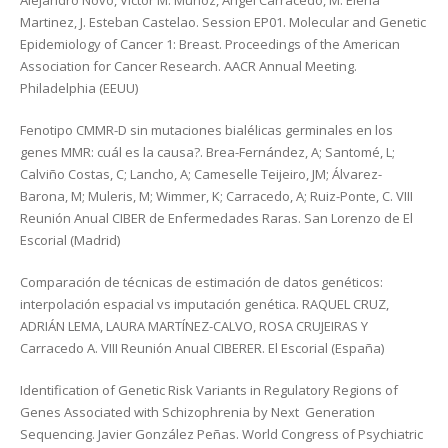
Alejandro Novo, Victor M. Muñoz, Angel Carracedo, M. Elena
Martinez, J. Esteban Castelao. Session EP01. Molecular and Genetic
Epidemiology of Cancer 1: Breast. Proceedings of the American
Association for Cancer Research. AACR Annual Meeting.
Philadelphia (EEUU)
Fenotipo CMMR-D sin mutaciones bialélicas germinales en los
genes MMR: cuál es la causa?. Brea-Fernández, A; Santomé, L;
Calviño Costas, C; Lancho, A; Cameselle Teijeiro, JM; Álvarez-
Barona, M; Muleris, M; Wimmer, K; Carracedo, A; Ruiz-Ponte, C. VIII
Reunión Anual CIBER de Enfermedades Raras. San Lorenzo de El
Escorial (Madrid)
Comparación de técnicas de estimación de datos genéticos:
interpolación espacial vs imputación genética. RAQUEL CRUZ,
ADRIÁN LEMA, LAURA MARTÍNEZ-CALVO, ROSA CRUJEIRAS Y
Carracedo A. VIII Reunión Anual CIBERER. El Escorial (España)
Identification of Genetic Risk Variants in Regulatory Regions of
Genes Associated with Schizophrenia by Next Generation
Sequencing. Javier González Peñas. World Congress of Psychiatric