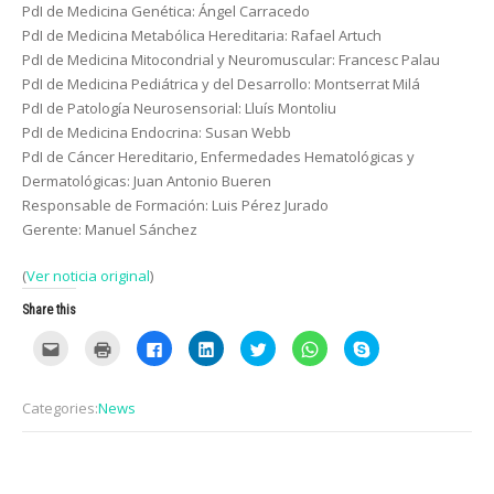
PdI de Medicina Genética: Ángel Carracedo
PdI de Medicina Metabólica Hereditaria: Rafael Artuch
PdI de Medicina Mitocondrial y Neuromuscular: Francesc Palau
PdI de Medicina Pediátrica y del Desarrollo: Montserrat Milá
PdI de Patología Neurosensorial: Lluís Montoliu
PdI de Medicina Endocrina: Susan Webb
PdI de Cáncer Hereditario, Enfermedades Hematológicas y
Dermatológicas: Juan Antonio Bueren
Responsable de Formación: Luis Pérez Jurado
Gerente: Manuel Sánchez
(
Ver noticia original
)
Share this
C
C
C
C
C
C
C
l
l
l
l
l
l
l
i
i
i
i
i
i
i
c
c
c
c
c
c
c
k
k
k
k
k
k
k
Categories:
News
t
t
t
t
t
t
t
o
o
o
o
o
o
o
e
p
s
s
s
s
s
m
r
h
h
h
h
h
a
i
a
a
a
a
a
i
n
r
r
r
r
r
Post
l
t
e
e
e
e
e