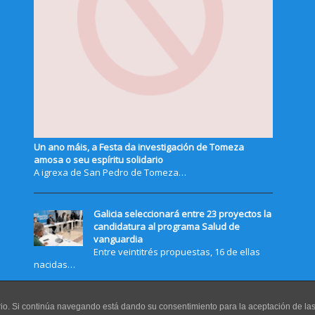
Un ano máis, a Festa da investigación de Tomeza
amosa o seu espíritu solidario
A igrexa de San Pedro de Tomeza…
Galicia seleccionará entre 23 proyectos la
candidatura al programa Salud de
vanguardia
Entre veintitrés propuestas, 16 de ellas
nacidas…
uario. Si continúa navegando está dando su consentimiento para la aceptación de l