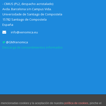
- CIMUS (PL2, despacho acristalado)
Avda. Barcelona s/n Campus Vida.
Universidade de Santiago de Compostela
15782 Santiago de Compostela
España
info@xenomica.eu
@GMXenomica
Descarga de consentimientos informados
as mencionadas cookies y la aceptación de nuestra
política de cookies
, pinche el