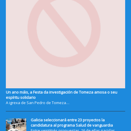
Un ano máis, a Festa da investigación de Tomeza amosa o seu
espíritu solidario
A igrexa de San Pedro de Tomeza…
Galicia seleccionará entre 23 proyectos la
candidatura al programa Salud de vanguardia
Entre veintitrés propuestas, 16 de ellas nacidas…