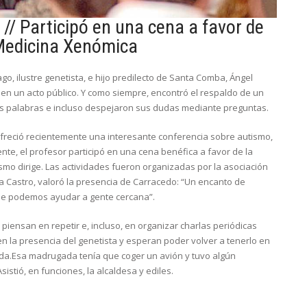
//
Participó en una cena a favor de
 Medicina Xenómica
go, ilustre genetista, e hijo predilecto de Santa Comba, Ángel
r en un acto público. Y como siempre, encontró el respaldo de un
s palabras e incluso despejaron sus dudas mediante preguntas.
ofreció recientemente una interesante conferencia sobre autismo,
te, el profesor participó en una cena benéfica a favor de la
mo dirige. Las actividades fueron organizadas por la asociación
sa Castro, valoró la presencia de Carracedo: “Un encanto de
que podemos ayudar a gente cercana”.
 piensan en repetir e, incluso, en organizar charlas periódicas
n la presencia del genetista y esperan poder volver a tenerlo en
da.Esa madrugada tenía que coger un avión y tuvo algún
sistió, en funciones, la alcaldesa y ediles.