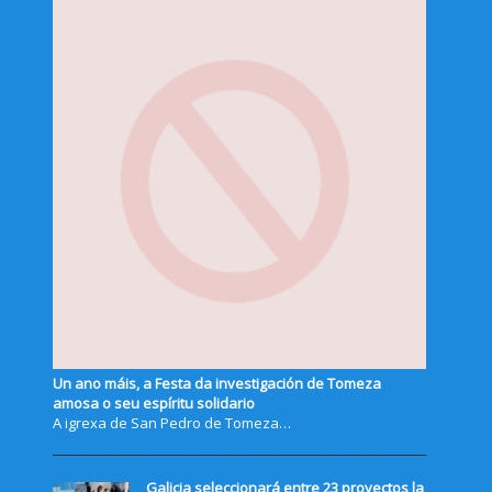
Un ano máis, a Festa da investigación de Tomeza
amosa o seu espíritu solidario
A igrexa de San Pedro de Tomeza…
Galicia seleccionará entre 23 proyectos la