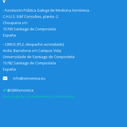
- Fundación Pública Galega de Medicina Xenómica.
C.H.U.S. Edif Consultas, planta -2.
Choupana s/n
15706 Santiago de Compostela
España
- CIMUS (PL2, despacho acristalado)
Avda. Barcelona s/n Campus Vida.
Universidade de Santiago de Compostela
15782 Santiago de Compostela
España
info@xenomica.eu
@GMXenomica
Descarga de consentimientos informados