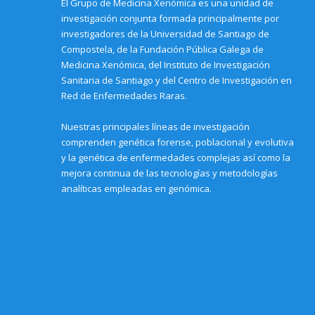
El Grupo de Medicina Xenómica es una unidad de
n
w
w
w
w
n
n
w
w
i
w
d
investigación conjunta formada principalmente por
e
i
i
n
i
o
w
n
n
d
n
w
investigadores de la Universidad de Santiago de
w
d
d
o
d
)
i
o
o
w
o
Compostela, de la Fundación Pública Galega de
n
w
w
)
w
Medicina Xenómica, del Instituto de Investigación
d
)
)
)
o
Sanitaria de Santiago y del Centro de Investigación en
w
)
Red de Enfermedades Raras.
Nuestras principales líneas de investigación
comprenden genética forense, poblacional y evolutiva
y la genética de enfermedades complejas así como la
mejora continua de las tecnologías y metodologías
analíticas empleadas en genómica.