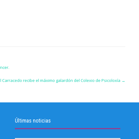
ncer.
l Carracedo recibe el máximo galardón del Colexio de Psicoloxía
→
Últimas noticias