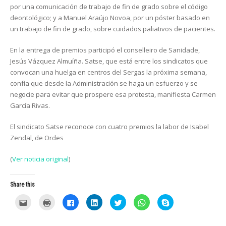
por una comunicación de trabajo de fin de grado sobre el código
deontológico; y a Manuel Araújo Novoa, por un póster basado en
un trabajo de fin de grado, sobre cuidados paliativos de pacientes.
En la entrega de premios participó el conselleiro de Sanidade,
Jesús Vázquez Almuíña. Satse, que está entre los sindicatos que
convocan una huelga en centros del Sergas la próxima semana,
confía que desde la Administración se haga un esfuerzo y se
negocie para evitar que prospere esa protesta, manifiesta Carmen
García Rivas.
El sindicato Satse reconoce con cuatro premios la labor de Isabel
Zendal, de Ordes
(
Ver noticia original
)
Share this
C
C
C
C
C
C
C
l
l
l
l
l
l
l
i
i
i
i
i
i
i
c
c
c
c
c
c
c
k
k
k
k
k
k
k