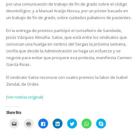
por una comunicación de trabajo de fin de grado sobre el código
deontológico; y a Manuel Araújo Novoa, por un póster basado en
un trabajo de fin de grado, sobre cuidados paliativos de pacientes.
En la entrega de premios participó el conselleiro de Sanidade,
Jesús Vázquez Almuíña. Satse, que está entre los sindicatos que
convocan una huelga en centros del Sergas la próxima semana,
confía que desde la Administración se haga un esfuerzo y se
negocie para evitar que prospere esa protesta, manifiesta Carmen
García Rivas.
El sindicato Satse reconoce con cuatro premios la labor de Isabel
Zendal, de Ordes
(
Ver noticia original
)
Share this
C
C
C
C
C
C
C
l
l
l
l
l
l
l
i
i
i
i
i
i
i
c
c
c
c
c
c
c
k
k
k
k
k
k
k