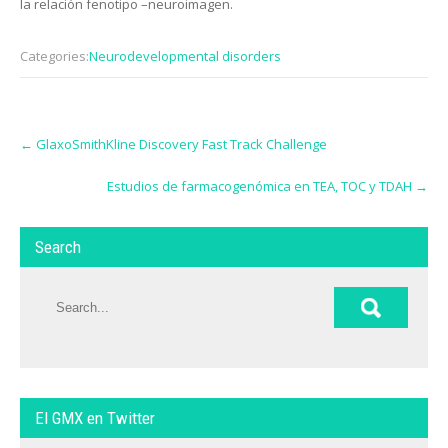
la relación fenotipo –neuroimagen.
Categories:
Neurodevelopmental disorders
Post
←
GlaxoSmithKline Discovery Fast Track Challenge
navigation
Estudios de farmacogenómica en TEA, TOC y TDAH
→
Search
El GMX en Twitter