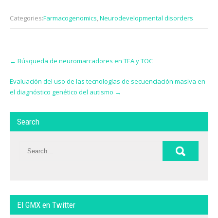
Categories:
Farmacogenomics
,
Neurodevelopmental disorders
Post
←
Búsqueda de neuromarcadores en TEA y TOC
navigation
Evaluación del uso de las tecnologías de secuenciación masiva en
el diagnóstico genético del autismo
→
Search
El GMX en Twitter