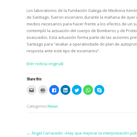
Los laboratorios de la Fundación Galega de Medicina Xenómi
de Santiago, fueron escenario durante la mañana de ayer d
medios necesarios para hacer frente a los efectos de un su
contempló la actuación del cuerpo de Bomberos y de Protecc
evacuados. Esta actuación forma parte de las acciones pre
Santiago para “avaliar a operatividade do plan de autoprot
resposta ante este tipo de escenarios”.
(
Ver noticia original
)
Share this
C
C
C
C
C
C
C
l
l
l
l
l
l
l
i
i
i
i
i
i
i
c
c
c
c
c
c
c
k
k
k
k
k
k
k
Categories:
News
t
t
t
t
t
t
t
o
o
o
o
o
o
o
e
p
s
s
s
s
s
m
r
h
h
h
h
h
a
i
a
a
a
a
a
i
n
r
r
r
r
r
Post
l
t
e
e
e
e
e
t
(
o
o
o
o
o
←
Ángel Carracedo: «Hay que mejorar la interpretación judic
navigation
h
O
n
n
n
n
n