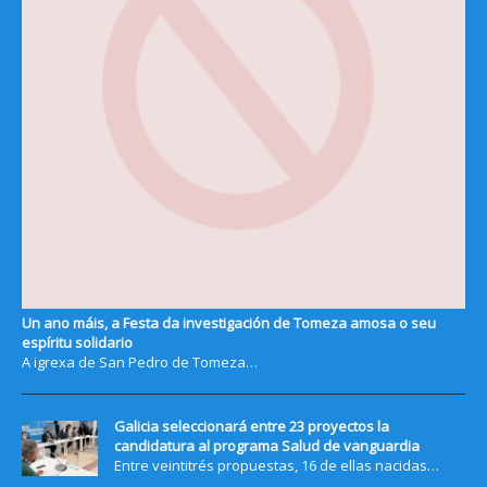
Un ano máis, a Festa da investigación de Tomeza amosa o seu
espíritu solidario
A igrexa de San Pedro de Tomeza…
Galicia seleccionará entre 23 proyectos la
candidatura al programa Salud de vanguardia
Entre veintitrés propuestas, 16 de ellas nacidas…