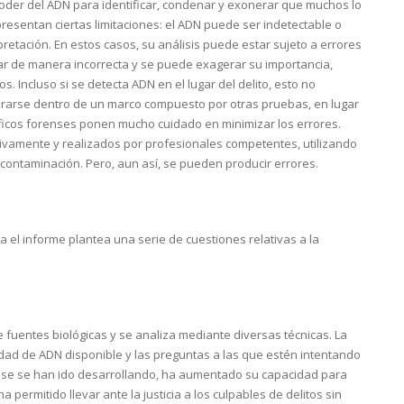
 poder del ADN para identificar, condenar y exonerar que muchos lo
resentan ciertas limitaciones: el ADN puede ser indetectable o
pretación. En estos casos, su análisis puede estar sujeto a errores
ar de manera incorrecta y se puede exagerar su importancia,
Incluso si se detecta ADN en el lugar del delito, esto no
derarse dentro de un marco compuesto por otras pruebas, en lugar
tíficos forenses ponen mucho cuidado en minimizar los errores.
vamente y realizados por profesionales competentes, utilizando
contaminación. Pero, aun así, se pueden producir errores.
ia el informe plantea una serie de cuestiones relativas a la
 fuentes biológicas y se analiza mediante diversas técnicas. La
idad de ADN disponible y las preguntas a las que estén intentando
ense se han ido desarrollando, ha aumentado su capacidad para
ermitido llevar ante la justicia a los culpables de delitos sin