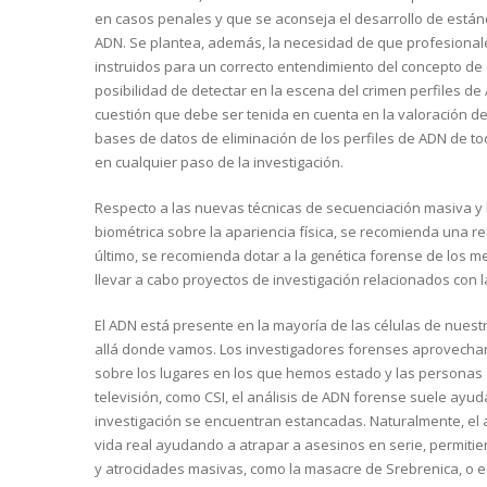
en casos penales y que se aconseja el desarrollo de están
ADN. Se plantea, además, la necesidad de que profesionale
instruidos para un correcto entendimiento del concepto de 
posibilidad de detectar en la escena del crimen perfiles d
cuestión que debe ser tenida en cuenta en la valoración de 
bases de datos de eliminación de los perfiles de ADN de t
en cualquier paso de la investigación.
Respecto a las nuevas técnicas de secuenciación masiva 
biométrica sobre la apariencia física, se recomienda una 
último, se recomienda dotar a la genética forense de los
llevar a cabo proyectos de investigación relacionados con la
El ADN está presente en la mayoría de las células de nuest
allá donde vamos. Los investigadores forenses aprovechan 
sobre los lugares en los que hemos estado y las personas
televisión, como CSI, el análisis de ADN forense suele ayu
investigación se encuentran estancadas. Naturalmente, el a
vida real ayudando a atrapar a asesinos en serie, permitiend
y atrocidades masivas, como la masacre de Srebrenica, o es