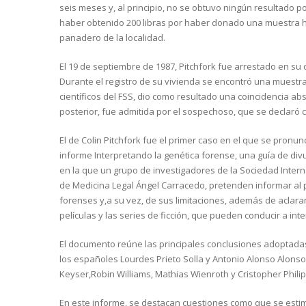
seis meses y, al principio, no se obtuvo ningún resultado po
haber obtenido 200 libras por haber donado una muestra ha
panadero de la localidad.
El 19 de septiembre de 1987, Pitchfork fue arrestado en su 
Durante el registro de su vivienda se encontró una muestra
científicos del FSS, dio como resultado una coincidencia abs
posterior, fue admitida por el sospechoso, que se declaró c
El de Colin Pitchfork fue el primer caso en el que se pron
informe Interpretando la genética forense, una guía de div
en la que un grupo de investigadores de la Sociedad Intern
de Medicina Legal Ángel Carracedo, pretenden informar al 
forenses y,a su vez, de sus limitaciones, además de aclara
películas y las series de ficción, que pueden conducir a in
El documento reúne las principales conclusiones adoptadas
los españoles Lourdes Prieto Solla y Antonio Alonso Alons
Keyser,Robin Williams, Mathias Wienroth y Cristopher Philip
En este informe, se destacan cuestiones como que se estima