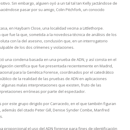
sitivo. Sin embargo, alguien oyó a un tal tal Ian Kelly jactándose de
ciéndose pasar por su amigo, Colin Pitchfork, un conocido
casa, en Haybarn Close, una localidad vecina a Littlethorpe.
 que fue la que, sometida a la novedosa técnica de análisis de los
oluta con la del asesino, conclusión que, en un interrogatorio
ulpable de los dos crímenes y violaciones.
unció una condena basada en una prueba de ADN, y así consta en el
ulgación científica que fue presentada recientemente en Madrid,
acional para la Genética Forense, coordinados por el catedrático
público de la realidad de las pruebas de ADN en aplicaciones
r algunas malas interpretaciones que existen, fruto de las
terpretaciones erróneas por parte del espectador.
 por este grupo dirigido por Carracedo, en el que también figuran
o, además del citado Peter Gill, Denise Synder Combe, Manfred
s.
 proporcional el uso del ADN forense para fines de identificación