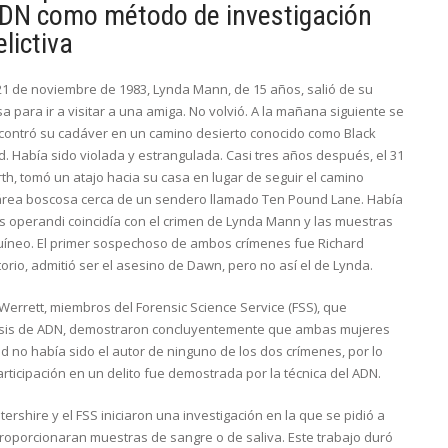
DN como método de investigación
elictiva
 21 de noviembre de 1983, Lynda Mann, de 15 años, salió de su
a para ir a visitar a una amiga. No volvió. A la mañana siguiente se
contró su cadáver en un camino desierto conocido como Black
d. Había sido violada y estrangulada. Casi tres años después, el 31
th, tomó un atajo hacia su casa en lugar de seguir el camino
n área boscosa cerca de un sendero llamado Ten Pound Lane. Había
us operandi coincidía con el crimen de Lynda Mann y las muestras
íneo. El primer sospechoso de ambos crímenes fue Richard
orio, admitió ser el asesino de Dawn, pero no así el de Lynda.
e Werrett, miembros del Forensic Science Service (FSS), que
álisis de ADN, demostraron concluyentemente que ambas mujeres
no había sido el autor de ninguno de los dos crímenes, por lo
rticipación en un delito fue demostrada por la técnica del ADN.
tershire y el FSS iniciaron una investigación en la que se pidió a
roporcionaran muestras de sangre o de saliva. Este trabajo duró