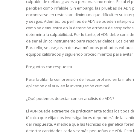
culpable de delitos graves a personas inocentes. Es tal el
perciben como infalible. Sin embargo, las pruebas de ADN p
encontrarse en restos tan diminutos que dificulten su inter
y sesgos. Además, los perfiles de ADN se pueden interpret
como se demuestra en la detención errónea de sospechosos. 
determina la culpabilidad. Por lo tanto, el ADN debe consi
de ser el único instrumento para resolver delitos. Los cien
Para ello, se aseguran de usar métodos probados exhausti
equipos calibrados y siguiendo procedimientos para evitar 
Preguntas con respuesta
Para facilitar la comprensión del lector profano en la mater
aplicación del ADN en la investigación criminal.
¿Qué podemos detectar con un análisis de ADN?
El ADN puede extraerse de prácticamente todos los tipos de
técnica que elijan los investigadores dependerá de la cant
dar respuesta. A medida que las técnicas de genética for
detectar cantidades cada vez más pequeñas de ADN. Esto ha p