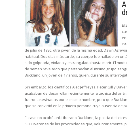
A
d
El
cas
en
Pa
de julio de 1986, otra joven de la misma edad, Dawn Ashwor
habitual. Dos días más tarde, su cuerpo fue hallado en u
sido golpeada, violada y estrangulada hasta morir. El mod
de semen revelaron que pertenecían al mismo grupo sangu
Buckland, un joven de 17 años, quien, durante su interrogat
Sin embargo, los científicos Alec Jeffreyss, Peter Gill y Dav
acababan de desarrollar recientemente la técnica del an
fueron asesinadas por el mismo hombre, pero que Buckland 
que se convirtió en la primera persona cuya ausencia de pa
El caso no acabó ahí. Liberado Buckland, la policía de Leices
5.000 varones de las proximidades que, voluntariamente, p