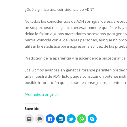
¿Qué significa una coincidencia de ADN?
No todas las coincidencias de ADN son igual de esclarecedor
un sospechoso no significa necesariamente que éste haya e
delito le faltan algunos marcadores necesarios para generar
parcial coincida con el de varias personas, aunque no proce
utilizar la estadística para expresar la solidez de las prueb
Predicción de la apariencia y la ascendencia biogeográfica a
Los últimos avances en genética forense permiten predecir ra
una muestra de ADN. Esto puede constituir un potente inst
posible información que se puede conseguir realmente en l
(
Ver noticia original
)
Share this
C
C
C
C
C
C
C
l
l
l
l
l
l
l
i
i
i
i
i
i
i