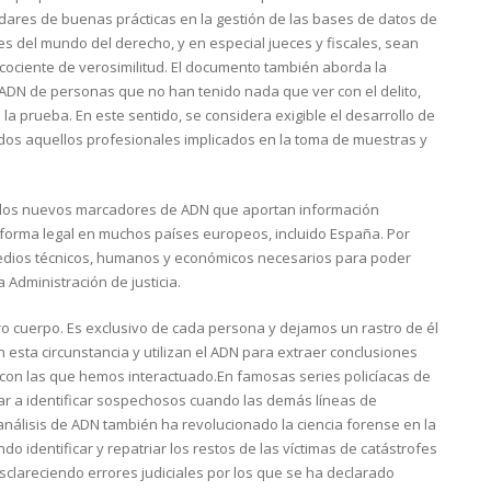
dares de buenas prácticas en la gestión de las bases de datos de
s del mundo del derecho, y en especial jueces y fiscales, sean
cociente de verosimilitud. El documento también aborda la
e ADN de personas que no han tenido nada que ver con el delito,
la prueba. En este sentido, se considera exigible el desarrollo de
odos aquellos profesionales implicados en la toma de muestras y
y los nuevos marcadores de ADN que aportan información
reforma legal en muchos países europeos, incluido España. Por
 medios técnicos, humanos y económicos necesarios para poder
 Administración de justicia.
ro cuerpo. Es exclusivo de cada persona y dejamos un rastro de él
esta circunstancia y utilizan el ADN para extraer conclusiones
 con las que hemos interactuado.En famosas series policíacas de
dar a identificar sospechosos cuando las demás líneas de
nálisis de ADN también ha revolucionado la ciencia forense en la
o identificar y repatriar los restos de las víctimas de catástrofes
clareciendo errores judiciales por los que se ha declarado