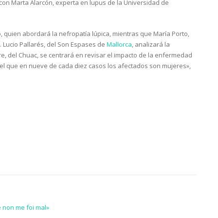
con Marta Alarcón, experta en lupus de la Universidad de
 quien abordará la nefropatía lúpica, mientras que María Porto,
l. Lucio Pallarés, del Son Espases de
Mallorca
, analizará la
re, del Chuac, se centrará en revisar el impacto de la enfermedad
 el que en nueve de cada diez casos los afectados son mujeres»,
e non me foi mal»