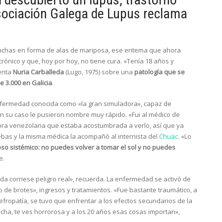
Asociación Galega de Lupus reclama
 manchas en forma de alas de mariposa, ese eritema que ahora
rónico y que, hoy por hoy, no tiene cura. «Tenía 18 años y
enta
Nuria Carballeda
(Lugo, 1975) sobre una
patología que se
e 3.000 en Galicia
.
nfermedad conocida como «la gran simuladora», capaz de
, en su caso le pusieron nombre muy rápido. «Fui al médico de
ctora venezolana que estaba acostumbrada a verlo, así que ya
uebas y la misma médica la acompañó al internista del
Chuac
. «Lo
oso sistémico: no puedes volver a tomar el sol y no puedes
e.
a corriese peligro real», recuerda. La enfermedad se activó de
de brotes», ingresos y tratamientos. «Fue bastante traumático, a
efropatía, se tuvo que enfrentar a los efectos secundarios de la
incha, te ves horrorosa y a los 20 años esas cosas importan»,