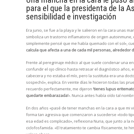
para el que la presidenta de la 
sensibilidad e investigación
Era junio, se fue a la playa y le salieron en la cara unas
simboliza un trastorno inflamatorio de origen autoinmune, c
simplemente pensé que me había quemado con el sol», cu
calcula que afecta a una de cada mil personas, alrededor d
Frente al peregrinaje médico al que suele condenar una e
confundir el ojo clínico hasta retrasar el diagnóstico años
cabecera y no estaba el mío, pero la sustituta era una do
sospechó», explica. En veinte días le hicieron todas las pr
recuerdo perfectamente, me dijeron
‘tienes lupus eritemat
quedarte embarazada’
». Nunca antes había oído tal nombr
En dos años «pasé de tener manchas en la cara a que mi vid
forma tan agresiva que comenzaron a sucederse «todo tipo 
esa edad es complicado», reflexiona Nuria, que junto a la n
ciclofosfamida. «El tratamiento te cambia físicamente, te h