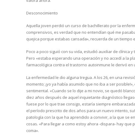
valora ahora.
Desconocimiento
Aquella joven perdió un curso de bachillerato por la enf
comprensivos, es verdad que no entendían qué me pasaba 
quejica porque estabas cansada», recuerda de un tiempo 
Poco a poco siguió con su vida, estudió auxiliar de clínica y
Pero «estaba esperando una operación y no accedí a la pla
farmacológica contra el trastorno autoinmune le derivó en 
La enfermedad le dio alguna tregua. A los 26, en una revisió
momento; ¡yo ya había asumido que no iba a ser posible!», 
sentimental. «Cuando se lo dije a mi novio, se quedó blanco 
diez años después de aquel inquietante diagnóstico llegase
fuese por lo que trae consigo, estaría siempre embarazad
el período prescrito de dos años para un nuevo intento, suf
patología con la que ha aprendido a convivir, a la que se e
cosas. «Para llegar a como estoy ahora -dispara- hay que p
coma».