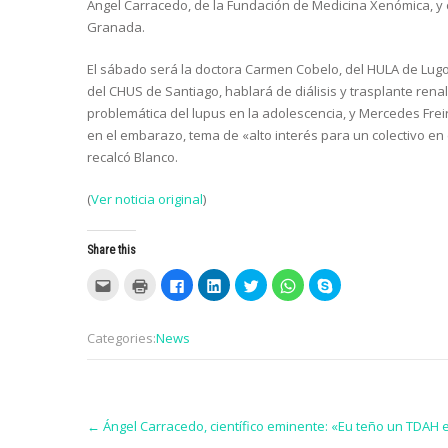
Ángel Carracedo, de la Fundación de Medicina Xenómica, y 
Granada.
El sábado será la doctora Carmen Cobelo, del HULA de Lugo,
del CHUS de Santiago, hablará de diálisis y trasplante rena
problemática del lupus en la adolescencia, y Mercedes Frei
en el embarazo, tema de «alto interés para un colectivo en
recalcó Blanco.
(
Ver noticia original
)
Share this
C
C
C
C
C
C
C
l
l
l
l
l
l
l
i
i
i
i
i
i
i
c
c
c
c
c
c
c
k
k
k
k
k
k
k
Categories:
News
t
t
t
t
t
t
t
o
o
o
o
o
o
o
e
p
s
s
s
s
s
m
r
h
h
h
h
h
a
i
a
a
a
a
a
i
n
r
r
r
r
r
Post
l
t
e
e
e
e
e
t
(
o
o
o
o
o
←
Ángel Carracedo, científico eminente: «Eu teño un TDAH 
navigation
h
O
n
n
n
n
n