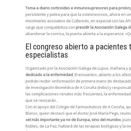
Toma a diario corticoides e inmunosupresores para prolonga
persistente y pelea para que la osteonecrosis, ahora en un
movimiento asociativo de Culleredo, en especial con las AP
cargo que compatibiliza con
presidir la Asociación Galega 
abandonar la sonrisa, la puerta abierta a la esperanza: «Qu
El congreso abierto a pacientes 
especialistas
Organizado por la Asociación Galega de Lupus, mañana y 
dedicado a la enfermedad
. El encuentro, abierto a los af
podrán recibir «información de primera mano de destacados 
de Investigación Biomédica de A Coruña (Inibic) y responsab
las complicaciones renales más frecuentes, la enfermedad
que se revisarán.
Con el apoyo del Colegio de Farmacéuticos de A Coruña, qu
Blanco, quien destacó que el doctor José María Pego, reum
«el más importante ya no de Europa, sino del mundo»
, pue
Robles, de La Paz, hablará de las terapias biológicas y la