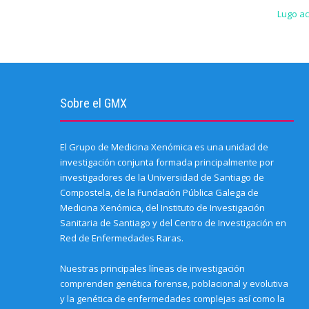
i
p
F
L
T
W
S
s
e
a
i
w
h
k
Lugo ac
t
n
c
n
i
a
y
o
s
e
k
t
t
p
a
i
b
e
t
s
e
f
n
o
d
e
A
(
r
n
o
I
r
p
O
i
e
k
n
(
p
p
e
w
(
(
O
(
e
n
w
O
O
p
O
n
d
i
p
p
e
p
s
(
n
e
e
n
e
i
O
d
n
n
s
n
n
Sobre el GMX
p
o
s
s
i
s
n
e
w
i
i
n
i
e
n
)
n
n
n
n
w
s
n
n
e
n
w
i
e
e
w
e
i
El Grupo de Medicina Xenómica es una unidad de
n
w
w
w
w
n
n
w
w
i
w
d
investigación conjunta formada principalmente por
e
i
i
n
i
o
w
n
n
d
n
w
investigadores de la Universidad de Santiago de
w
d
d
o
d
)
i
o
o
w
o
Compostela, de la Fundación Pública Galega de
n
w
w
)
w
Medicina Xenómica, del Instituto de Investigación
d
)
)
)
o
Sanitaria de Santiago y del Centro de Investigación en
w
)
Red de Enfermedades Raras.
Nuestras principales líneas de investigación
comprenden genética forense, poblacional y evolutiva
y la genética de enfermedades complejas así como la