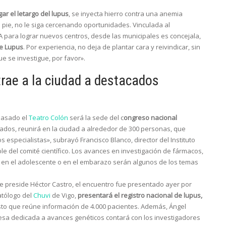
r el letargo del lupus
, se inyecta hierro contra una anemia
 pie, no le siga cercenando oportunidades. Vinculada al
A para lograr nuevos centros, desde las municipales es concejala,
de Lupus
. Por experiencia, no deja de plantar cara y reivindicar, sin
e se investigue, por favor».
trae a la ciudad a destacados
pasado el
Teatro Colón
será la sede del c
ongreso nacional
ectados, reunirá en la ciudad a alrededor de 300 personas, que
especialistas», subrayó Francisco Blanco, director del Instituto
le del comité científico. Los avances en investigación de fármacos,
 en el adolescente o en el embarazo serán algunos de los temas
e preside Héctor Castro, el encuentro fue presentado ayer por
atólogo del
Chuvi
de Vigo,
presentará el registro nacional de lupus,
sto que reúne información de 4.000 pacientes. Además, Ángel
 mesa dedicada a avances genéticos contará con los investigadores