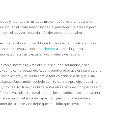
ermedad y «aunque en mi clase mis compañeros eran bastante
e incluso el profesorado no sabía, pensaba que eras un poco
en que el
lupus
era todavía más desconocido que ahora.
 técnico de laboratorio en Monte Alto e incluso opositó y aprobó.
za», relata esta vecina de
Culleredo
a la que la guerra
una osteonecrosis y esta, en dos prótesis de cadera.
n con el nefrólogo, «me dijo que si quería ser madre, era el
exclama con el recuerdo. Aquella oportunidad aceleró su biografía
como la cera», ríe Nuria ante la feliz coincidencia de que justo
 Lucía. «Fue el mejor período de mi vida, siempre digo que si no
a», bromea. No tuvo más hijos, entre otras razones porque pasado
rió una vasculitis cerebral, otro de los episodios asociados a una
nfrenta con su 94 % de discapacidad, pero sin dejar de hacer
oner de tu parte y no dejar que este lobo que llevas dentro te