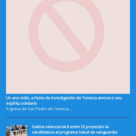
Un ano máis, a Festa da investigación de Tomeza amosa o seu
espíritu solidario
A igrexa de San Pedro de Tomeza…
Galicia seleccionará entre 23 proyectos la
candidatura al programa Salud de vanguardia