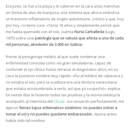
Era junio, se fue a la playa y le salieron en la cara unas manchas
en forma de alas de mariposa, ese eritema que ahora simboliza
un trastorno inflamatorio de origen autoinmune, crónico y que, hoy
por hoy, no tiene cura. «Tenía 18 años y simplemente pensé que
me había quemado con el sol», cuenta
Nuria Carballeda
(Lugo,
1975) sobre una
patología que se calcula que afecta a una de cada
mil personas, alrededor de 3.000 en Galicia
.
Frente al peregrinaje médico al que suele condenar una
enfermedad conocida como «la gran simuladora», capaz de
confundir el ojo clínico hasta retrasar el diagnóstico años, en su
caso le pusieron nombre muy rápido. «Fui al médico de cabecera y
no estaba el mío, pero la sustituta era una doctora venezolana
que estaba acostumbrada a verlo, así que ya sospechó», explica.
En veinte días le hicieron todas las pruebas y la misma médica la
acompañó al internista del
Chuac
. «Lo recuerdo perfectamente, me
dijeron
‘tienes lupus eritematoso sistémico: no puedes volver a
tomar el sol y no puedes quedarte embarazada’
». Nunca antes
había oído tal nombre.