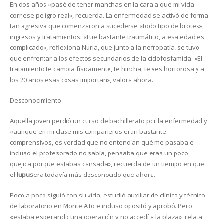
En dos años «pasé de tener manchas en la cara a que mi vida
corriese peligro real», recuerda. La enfermedad se activó de forma
tan agresiva que comenzaron a sucederse «todo tipo de brotes»,
ingresos y tratamientos. «Fue bastante traumático, a esa edad es
complicado», reflexiona Nuria, que junto a la nefropatía, se tuvo
que enfrentar a los efectos secundarios de la ciclofosfamida. «El
tratamiento te cambia físicamente, te hincha, te ves horrorosa y a
los 20 años esas cosas importan», valora ahora.
Desconocimiento
Aquella joven perdió un curso de bachillerato por la enfermedad y
«aunque en mi clase mis compañeros eran bastante
comprensivos, es verdad que no entendían qué me pasaba e
incluso el profesorado no sabía, pensaba que eras un poco
quejica porque estabas cansada», recuerda de un tiempo en que
el
lupus
era todavía más desconocido que ahora.
Poco a poco siguió con su vida, estudió auxiliar de clínica y técnico
de laboratorio en Monte Alto e incluso opositó y aprobó. Pero
«estaba esperando una operación y no accedí a la plaza», relata