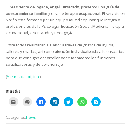
El presidente de Ingada,
Ángel Carracedo
, presentó una
guía de
asesoramiento familiar
y otra de
terapia ocupacional
. El servicio en
Narón está formado por un equipo multidisciplinar que integra a
profesionales de la Psicología, Educación Social, Medicina, Terapia
Ocupacional, Orientación y Pedagogía.
Entre todos realizarán su labor a través de grupos de ayuda,
talleres y charlas, así como
atención individualizad
a a los usuarios
para que consigan desarrollar adecuadamente las funciones
socializadoras y de aprendizaje.
(
Ver noticia original
)
Share this
C
C
C
C
C
C
C
l
l
l
l
l
l
l
i
i
i
i
i
i
i
c
c
c
c
c
c
c
k
k
k
k
k
k
k
Categories:
News
t
t
t
t
t
t
t
o
o
o
o
o
o
o
e
p
s
s
s
s
s
m
r
h
h
h
h
h