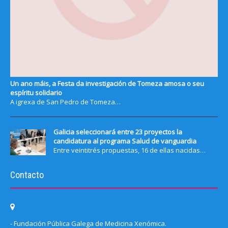
Un ano máis, a Festa da investigación de Tomeza amosa o seu
espíritu solidario
A igrexa de San Pedro de Tomeza…
Galicia seleccionará entre 23 proyectos la
candidatura al programa Salud de vanguardia
Entre veintitrés propuestas, 16 de ellas nacidas…
Contacto
- Fundación Pública Galega de Medicina Xenómica.