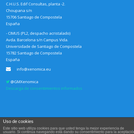
C.H.U.S. Edif Consultas, planta -2.
Choupana s/n
15706 Santiago de Compostela
España
- CIMUS (PL2, despacho acristalado)
Avda. Barcelona s/n Campus Vida.
Universidade de Santiago de Compostela
15782 Santiago de Compostela
España
info@xenomica.eu
@GMXenomica
Descarga de consentimientos informados
Uso de cookies
Este sitio web utiliza cookies para que usted tenga la mejor experiencia de
usuario. Si continúa navegando está dando su consentimiento para la aceptació