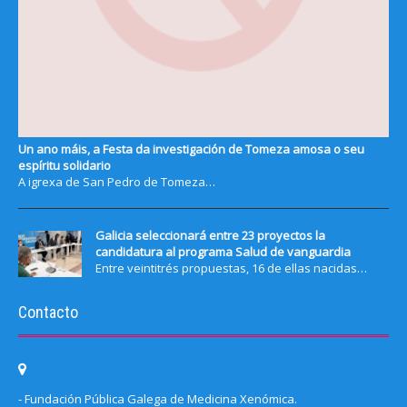
Un ano máis, a Festa da investigación de Tomeza amosa o seu
espíritu solidario
A igrexa de San Pedro de Tomeza…
Galicia seleccionará entre 23 proyectos la
candidatura al programa Salud de vanguardia
Entre veintitrés propuestas, 16 de ellas nacidas…
Contacto
- Fundación Pública Galega de Medicina Xenómica.