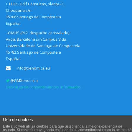
C.H.U.S. Edif Consultas, planta -2.
Choupana s/n
15706 Santiago de Compostela
España
- CIMUS (PL2, despacho acristalado)
Avda. Barcelona s/n Campus Vida.
Universidade de Santiago de Compostela
15782 Santiago de Compostela
España
info@xenomica.eu
@GMXenomica
Descarga de consentimientos informados
Uso de cookies
Este sitio web utiliza cookies para que usted tenga la mejor experiencia de
usuario. Si continúa navegando está dando su consentimiento para la aceptació