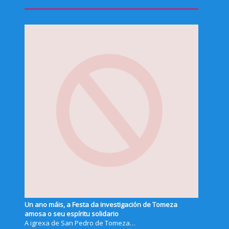
Un ano máis, a Festa da investigación de Tomeza
amosa o seu espíritu solidario
A igrexa de San Pedro de Tomeza…