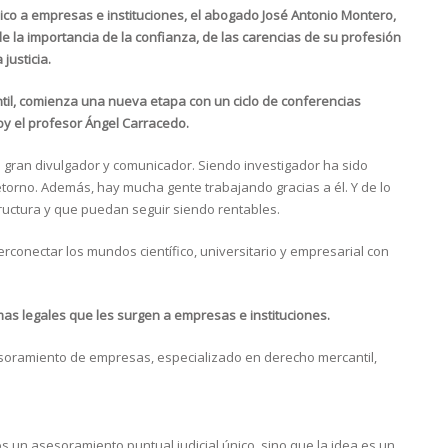
co a empresas e instituciones, el abogado José Antonio Montero,
 la importancia de la confianza, de las carencias de su profesión
justicia.
il, comienza una nueva etapa con un ciclo de conferencias
oy el profesor Ángel Carracedo.
n gran divulgador y comunicador. Siendo investigador ha sido
torno. Además, hay mucha gente trabajando gracias a él. Y de lo
tructura y que puedan seguir siendo rentables.
conectar los mundos científico, universitario y ­empresarial con
mas legales que les surgen a empresas e instituciones.
oramiento de empresas, especializado en derecho mercantil,
un asesoramiento puntual judicial único, sino que la idea es un