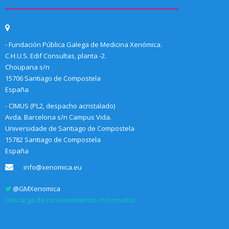
- Fundación Pública Galega de Medicina Xenómica.
C.H.U.S. Edif Consultas, planta -2.
Choupana s/n
15706 Santiago de Compostela
España
- CIMUS (PL2, despacho acristalado)
Avda. Barcelona s/n Campus Vida.
Universidade de Santiago de Compostela
15782 Santiago de Compostela
España
info@xenomica.eu
@GMXenomica
Descarga de consentimientos informados