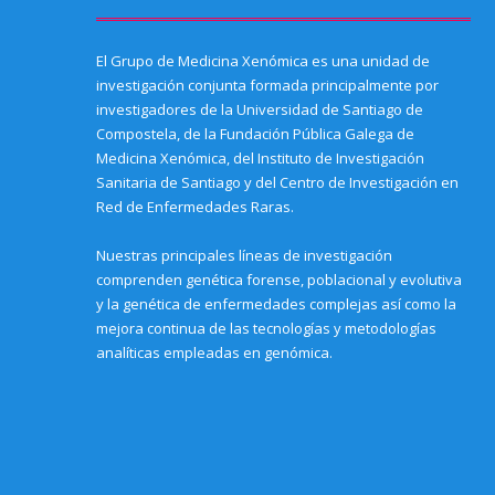
d
i
p
p
e
p
s
(
n
e
e
n
e
i
O
d
n
n
s
n
n
p
o
s
s
i
s
n
e
w
i
i
n
i
e
El Grupo de Medicina Xenómica es una unidad de
n
)
n
n
n
n
w
investigación conjunta formada principalmente por
s
n
n
e
n
w
i
e
e
w
e
i
investigadores de la Universidad de Santiago de
n
w
w
w
w
n
n
w
w
i
w
d
Compostela, de la Fundación Pública Galega de
e
i
i
n
i
o
w
n
n
d
n
w
Medicina Xenómica, del Instituto de Investigación
w
d
d
o
d
)
i
o
o
w
o
Sanitaria de Santiago y del Centro de Investigación en
n
w
w
)
w
d
)
)
)
Red de Enfermedades Raras.
o
w
)
Nuestras principales líneas de investigación
comprenden genética forense, poblacional y evolutiva
y la genética de enfermedades complejas así como la
mejora continua de las tecnologías y metodologías
analíticas empleadas en genómica.