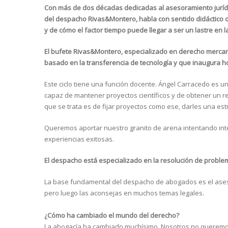
Con más de dos décadas dedicadas al asesoramiento jurídi
del despacho Rivas&Montero, habla con sentido didáctico de
y de cómo el factor tiempo puede llegar a ser un lastre en la 
El bufete Rivas&Montero, especializado en derecho mercant
basado en la transferencia de tecnología y que inaugura h
Este ciclo tiene una función docente. Ángel Carracedo es u
capaz de mantener proyectos científicos y de obtener un re
que se trata es de fijar proyectos como ese, darles una es
Queremos aportar nuestro granito de arena intentando inter
experiencias ­exitosas.
El despacho está especializado en la resolución de proble
La base fundamental del despacho de abogados es el ases
pero luego las aconsejas en muchos temas legales.
¿Cómo ha cambiado el mundo del derecho?
La abogacía ha cambiado muchísimo. Nosotros no queremos 