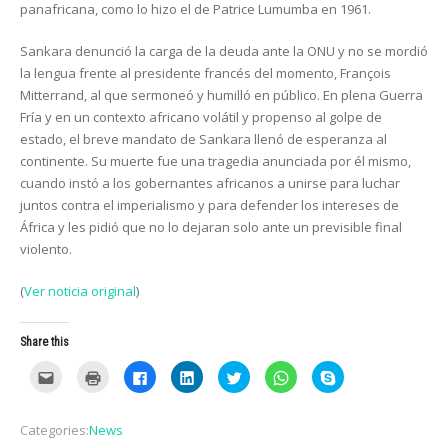
panafricana, como lo hizo el de Patrice Lumumba en 1961.
Sankara denunció la carga de la deuda ante la ONU y no se mordió
la lengua frente al presidente francés del momento, François
Mitterrand, al que sermoneó y humilló en público. En plena Guerra
Fría y en un contexto africano volátil y propenso al golpe de
estado, el breve mandato de Sankara llenó de esperanza al
continente. Su muerte fue una tragedia anunciada por él mismo,
cuando instó a los gobernantes africanos a unirse para luchar
juntos contra el imperialismo y para defender los intereses de
África y les pidió que no lo dejaran solo ante un previsible final
violento.
(
Ver noticia original
)
Share this
C
C
C
C
C
C
C
l
l
l
l
l
l
l
i
i
i
i
i
i
i
c
c
c
c
c
c
c
k
k
k
k
k
k
k
Categories:
News
t
t
t
t
t
t
t
o
o
o
o
o
o
o