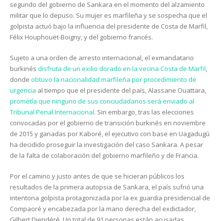
segundo del gobierno de Sankara en el momento del alzamiento
militar que lo depuso. Su mujer es marfileña y se sospecha que el
golpista actuó bajo la influencia del presidente de Costa de Marfil,
Félix Houphouët-Boigny, y del gobierno francés.
Sujeto a una orden de arresto internacional, el exmandatario
burkinés
disfruta de un exilio dorado en la vecina Costa de Marfil
,
donde
obtuvo la nacionalidad marfileña por procedimiento de
urgencia
al tiempo que el presidente del país, Alassane Ouattara,
prometía que ninguno de sus conciudadanos será enviado al
Tribunal Penal Internacional
. Sin embargo, tras las elecciones
convocadas por el gobierno de transición burkinés en noviembre
de 2015 y ganadas por Kaboré, el ejecutivo con base en Uagadugú
ha decidido proseguir la investigación del caso Sankara. A pesar
de la falta de colaboración del gobierno marfileño y de Francia.
Por el camino y justo antes de que se hicieran públicos los
resultados de la primera autopsia de Sankara, el país sufrió una
intentona golpista protagonizada por la ex guardia presidencial de
Compaoré y encabezada por la mano derecha del exdictador,
Gilbert Diendéré. Un total de 91 personas están acusadas