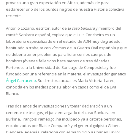
provoca una gran expectación en África, además de para
esclarecer uno de los puntos negros de nuestra Historia colectiva
reciente.
Antonio Lozano, escritor, autor de
El caso Sankara
y miembro del
comité Sankara español, explica que el Luis Concheiro es un
laboratorio especializado en el estudio de ADN muy degradado,
habituado a trabajar con víctimas de la Guerra Civil española y que
no debería tener problemas para lidiar con los cuerpos de
hombres jóvenes fallecidos hace menos de tres décadas.
Pertenece a la Universidad de Santiago de Compostela y fue
fundado por una referencia en la materia, el investigador genético
Ángel Carracedo
. Su directora actual es María Victoria Lareu,
conocida en los medios por su labor en casos como el de Eva
Blanco.
Tras dos años de investigaciones y tomar declaración a un
centenar de testigos, el juez encargado del caso Sankara en
Burkina, François Yaméogo, ha inculpado ya a catorce personas,
encabezadas por Blaise Compaoré y el general golpista Gilbert
Diendéré. Además, relaciona con el magnicidio a Charles Taylor,