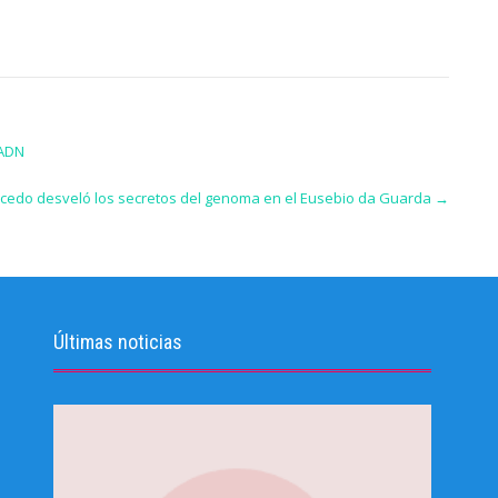
 ADN
cedo desveló los secretos del genoma en el Eusebio da Guarda
→
Últimas noticias