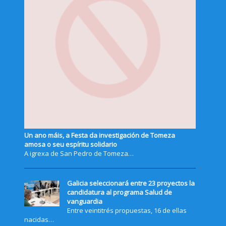
Un ano máis, a Festa da investigación de Tomeza
amosa o seu espíritu solidario
A igrexa de San Pedro de Tomeza…
Galicia seleccionará entre 23 proyectos la
candidatura al programa Salud de
vanguardia
Entre veintitrés propuestas, 16 de ellas
nacidas…