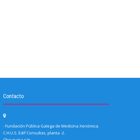
Contacto
- Fundación Pública Galega de Medicina Xenómica.
C.H.U.S. Edif Consultas, planta -2.
Choupana s/n