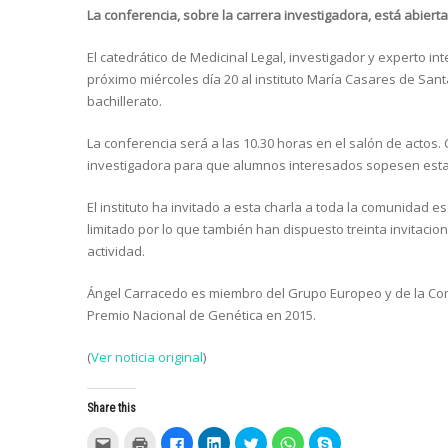
La conferencia, sobre la carrera investigadora, está abier
El catedrático de Medicinal Legal, investigador y experto in
próximo miércoles día 20 al instituto María Casares de San
bachillerato.
La conferencia será a las 10.30 horas en el salón de actos.
investigadora para que alumnos interesados sopesen esta
El instituto ha invitado a esta charla a toda la comunidad 
limitado por lo que también han dispuesto treinta invitacion
actividad.
Ángel Carracedo es miembro del Grupo Europeo y de la Com
Premio Nacional de Genética en 2015.
(
Ver noticia original
)
Share this
C
C
C
C
C
C
C