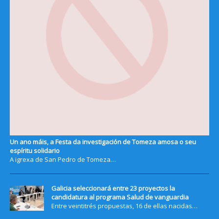
Un ano máis, a Festa da investigación de Tomeza amosa o seu
espíritu solidario
A igrexa de San Pedro de Tomeza…
Galicia seleccionará entre 23 proyectos la
candidatura al programa Salud de vanguardia
Entre veintitrés propuestas, 16 de ellas nacidas…