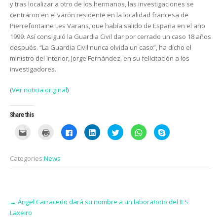
y tras localizar a otro de los hermanos, las investigaciones se
centraron en el varón residente en la localidad francesa de
Pierrefontaine Les Varans, que había salido de España en el año
1999. Así consiguió la Guardia Civil dar por cerrado un caso 18 años
después. “La Guardia Civil nunca olvida un caso”, ha dicho el
ministro del Interior, Jorge Fernández, en su felicitación a los
investigadores.
(
Ver noticia original
)
Share this
C
C
C
C
C
C
C
l
l
l
l
l
l
l
i
i
i
i
i
i
i
c
c
c
c
c
c
c
k
k
k
k
k
k
k
Categories:
News
t
t
t
t
t
t
t
o
o
o
o
o
o
o
e
p
s
s
s
s
s
m
r
h
h
h
h
h
a
i
a
a
a
a
a
i
n
r
r
r
r
r
Post
l
t
e
e
e
e
e
t
(
o
o
o
o
o
←
Ángel Carracedo dará su nombre a un laboratorio del IES
navigation
h
O
n
n
n
n
n
Laxeiro
i
p
F
L
T
W
S
s
e
a
i
w
h
k