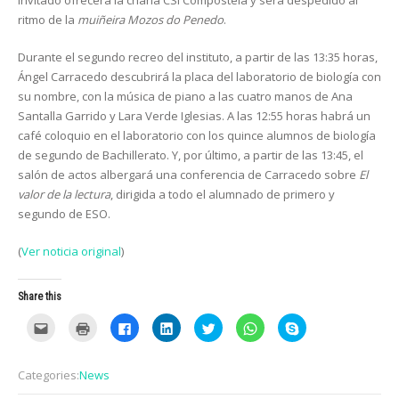
invitado ofrecerá la charla CSI Compostela y será despedido al
ritmo de la
muiñeira
Mozos do Penedo
.
Durante el segundo recreo del instituto, a partir de las 13:35 horas,
Ángel Carracedo descubrirá la placa del laboratorio de biología con
su nombre, con la música de piano a las cuatro manos de Ana
Santalla Garrido y Lara Verde Iglesias. A las 12:55 horas habrá un
café coloquio en el laboratorio con los quince alumnos de biología
de segundo de Bachillerato. Y, por último, a partir de las 13:45, el
salón de actos albergará una conferencia de Carracedo sobre
El
valor de la lectura
, dirigida a todo el alumnado de primero y
segundo de ESO.
(
Ver noticia original
)
Share this
C
C
C
C
C
C
C
l
l
l
l
l
l
l
i
i
i
i
i
i
i
c
c
c
c
c
c
c
k
k
k
k
k
k
k
Categories:
News
t
t
t
t
t
t
t
o
o
o
o
o
o
o