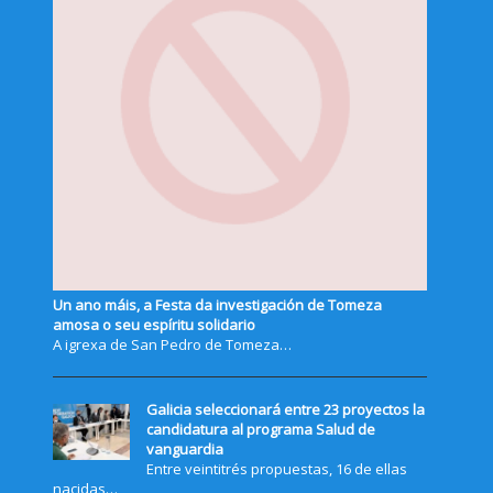
Un ano máis, a Festa da investigación de Tomeza
amosa o seu espíritu solidario
A igrexa de San Pedro de Tomeza…
Galicia seleccionará entre 23 proyectos la
candidatura al programa Salud de
vanguardia
Entre veintitrés propuestas, 16 de ellas
nacidas…