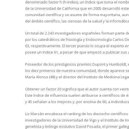
denominado factor h (h-index), un índice que toma el nombre
de la Universidad de California que en 2005 desarrolló este
comunidad científica y se asume de forma mayoritaria, au
del ámbito científico, las ciencias de la salud y la informática
Un total de 2.243 investigadores españoles forman parte del
por los catedráticos de Fisiología y Endocrinología Carlos 
63, respectivamente. El tercer puesto lo ocupa el experto 
posee un índice 61, a pesar de que empezó a publicar sus 
Poseedor de los prestigiosos premios Dupont y Humboldt, en
los diez primeros de nuestra comunidad, donde aparece se
María Alonso (48) y el director del Instituto de Medicina Lega
Obtener un factor 20 significa que el autor cuenta con veint
Este índice de influencia suelen atribuirse a científicos de 
y 45 señalan a los mejores y, por encima de 60, a individuos
Liz Marzán encabeza el ranking de los dieciocho científic
investigadores de la Universidad de Vigo y el Instituto de 
genetista y biólogo evolutivo David Posada, el primer galle