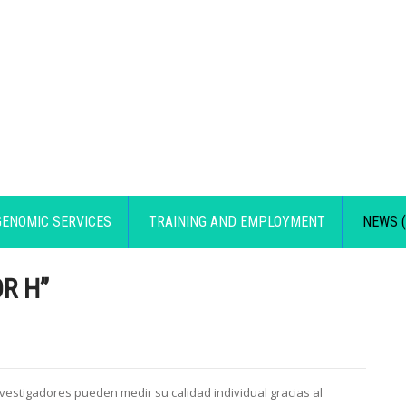
GENOMIC SERVICES
TRAINING AND EMPLOYMENT
NEWS (
R H”
nvestigadores pueden medir su calidad individual gracias al