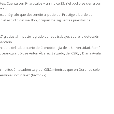
s. Cuenta con 94 artículos y un índice 33. Y el podio se cierra con
or 30.
oceanógrafo que descendió al pecio del Prestige a bordo del
n el estudio del mejillón, ocupan los siguientes puestos del
7 gracias al impacto logrado por sus trabajos sobre la detección
mentario.
ponsable del Laboratorio de Cronobiología de la Universidad, Ramón
l oceanógrafo Xosé Antón Álvarez Salgado, del CSIC, y Diana Ayala,
la institución académica y del CSIC, mientras que en Ourense solo
 Herminia Domínguez (factor 29).