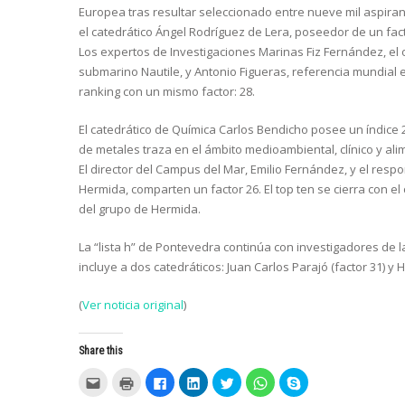
Europea tras resultar seleccionado entre nueve mil aspirante
el catedrático Ángel Rodríguez de Lera, poseedor de un fact
Los expertos de Investigaciones Marinas Fiz Fernández, el 
submarino Nautile, y Antonio Figueras, referencia mundial e
ranking con un mismo factor: 28.
El catedrático de Química Carlos Bendicho posee un índice 2
de metales traza en el ámbito medioambiental, clínico y ali
El director del Campus del Mar, Emilio Fernández, y el res
Hermida, comparten un factor 26. El top ten se cierra con e
del grupo de Hermida.
La “lista h” de Pontevedra continúa con investigadores de 
incluye a dos catedráticos: Juan Carlos Parajó (factor 31) y
(
Ver noticia original
)
Share this
C
C
C
C
C
C
C
l
l
l
l
l
l
l
i
i
i
i
i
i
i