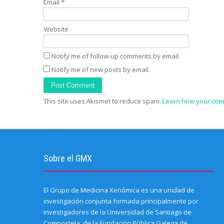
o
Email
*
w
)
Website
Notify me of follow-up comments by email.
Notify me of new posts by email.
This site uses Akismet to reduce spam.
Learn how your com
Sobre el GMX
El Grupo de Medicina Xenómica es una unidad de
investigación conjunta formada principalmente por
investigadores de la Universidad de Santiago de
Compostela, de la Fundación Pública Galega de