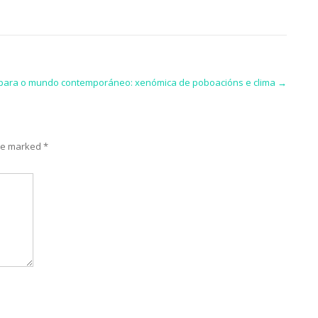
para o mundo contemporáneo: xenómica de poboacións e clima
→
are marked
*