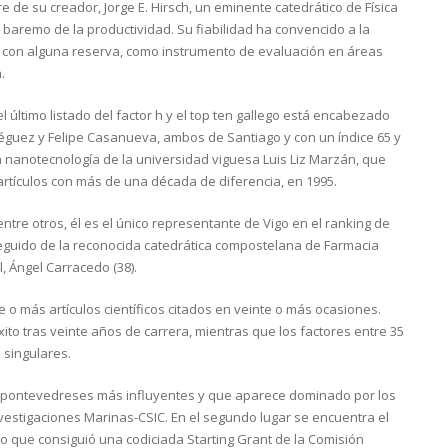
 de su creador, Jorge E. Hirsch, un eminente catedrático de Física
 baremo de la productividad. Su fiabilidad ha convencido a la
n con alguna reserva, como instrumento de evaluación en áreas
.
 último listado del factor h y el top ten gallego está encabezado
Diéguez y Felipe Casanueva, ambos de Santiago y con un índice 65 y
en nanotecnología de la universidad viguesa Luis Liz Marzán, que
artículos con más de una década de diferencia, en 1995.
tre otros, él es el único representante de Vigo en el ranking de
guido de la reconocida catedrática compostelana de Farmacia
l, Ángel Carracedo (38).
e o más artículos científicos citados en veinte o más ocasiones.
éxito tras veinte años de carrera, mientras que los factores entre 35
 singulares.
os pontevedreses más influyentes y que aparece dominado por los
Investigaciones Marinas-CSIC. En el segundo lugar se encuentra el
go que consiguió una codiciada Starting Grant de la Comisión