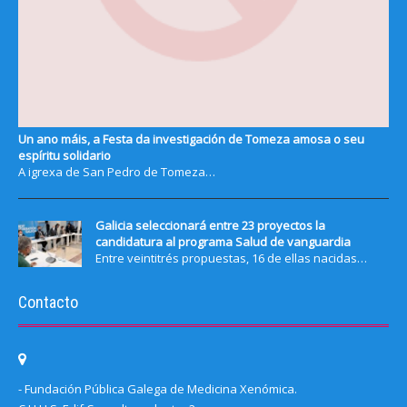
Un ano máis, a Festa da investigación de Tomeza amosa o seu
espíritu solidario
A igrexa de San Pedro de Tomeza…
Galicia seleccionará entre 23 proyectos la
candidatura al programa Salud de vanguardia
Entre veintitrés propuestas, 16 de ellas nacidas…
Contacto
- Fundación Pública Galega de Medicina Xenómica.