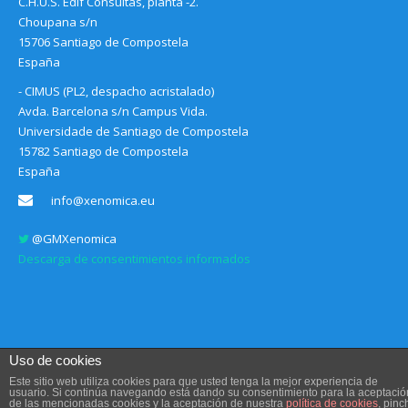
C.H.U.S. Edif Consultas, planta -2.
Choupana s/n
15706 Santiago de Compostela
España
- CIMUS (PL2, despacho acristalado)
Avda. Barcelona s/n Campus Vida.
Universidade de Santiago de Compostela
15782 Santiago de Compostela
España
info@xenomica.eu
@GMXenomica
Descarga de consentimientos informados
Uso de cookies
Este sitio web utiliza cookies para que usted tenga la mejor experiencia de
usuario. Si continúa navegando está dando su consentimiento para la aceptació
de las mencionadas cookies y la aceptación de nuestra
política de cookies
, pinc
Aviso legal, Condiciones de uso y Política de privacidad