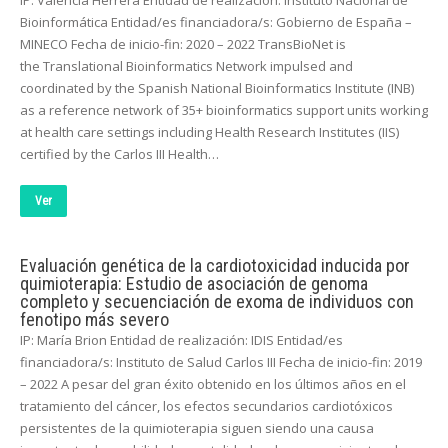
IP: Valencia Herrera Entidad de realización: Instituto Nacional de
Bioinformática Entidad/es financiadora/s: Gobierno de España –
MINECO Fecha de inicio-fin: 2020 – 2022 TransBioNet is
the Translational Bioinformatics Network impulsed and
coordinated by the Spanish National Bioinformatics Institute (INB)
as a reference network of 35+ bioinformatics support units working
at health care settings including Health Research Institutes (IIS)
certified by the Carlos III Health…
Ver
Evaluación genética de la cardiotoxicidad inducida por
quimioterapia: Estudio de asociación de genoma
completo y secuenciación de exoma de individuos con
fenotipo más severo
IP: María Brion Entidad de realización: IDIS Entidad/es
financiadora/s: Instituto de Salud Carlos III Fecha de inicio-fin: 2019
– 2022 A pesar del gran éxito obtenido en los últimos años en el
tratamiento del cáncer, los efectos secundarios cardiotóxicos
persistentes de la quimioterapia siguen siendo una causa