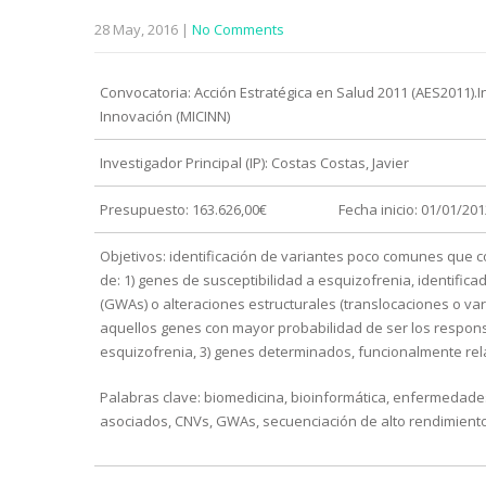
28 May, 2016
|
No Comments
Convocatoria: Acción Estratégica en Salud 2011 (AES2011).Inst
Innovación (MICINN)
Investigador Principal (IP): Costas Costas, Javier
Presupuesto: 163.626,00€
Fecha inicio: 01/01/201
Objetivos: identificación de variantes poco comunes que 
de: 1) genes de susceptibilidad a esquizofrenia, identific
(GWAs) o alteraciones estructurales (translocaciones o va
aquellos genes con mayor probabilidad de ser los respons
esquizofrenia, 3) genes determinados, funcionalmente rel
Palabras clave: biomedicina, bioinformática, enfermedad
asociados, CNVs, GWAs, secuenciación de alto rendimiento