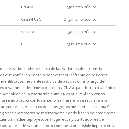
FPGMX
Organismo público
CEGEN-USC
Organismo público
SERGAS
Organismo público
CTG
Organismo público
caracterización bioinformática de las variantes desecuencia
es que confieran riesgo a padeceresquizofrenia en regiones
 identificados medianteestudios de asociación a lo largo del
es o variantes denúmero de copias, CNVs) que afectan a un único
esponsables de la asociación entre CNVs que implican varios
 relacionados con los anteriores. Para ello se recurrirá a la
 promotoras proximales de estos genes mediante el sistema Solid
s regiones promotoras se realizaráempleando bases de datos como
uencia medianteproyección filogenética y puntuaciones de
 de portadoresde variantes poco comunes con posible impacto en la