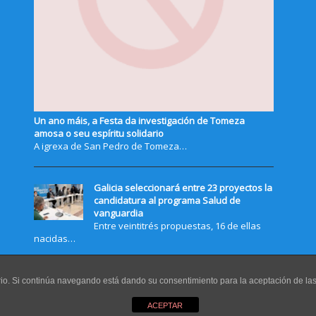
Un ano máis, a Festa da investigación de Tomeza
amosa o seu espíritu solidario
A igrexa de San Pedro de Tomeza…
Galicia seleccionará entre 23 proyectos la
candidatura al programa Salud de
vanguardia
Entre veintitrés propuestas, 16 de ellas
nacidas…
uario. Si continúa navegando está dando su consentimiento para la aceptación de l
ACEPTAR