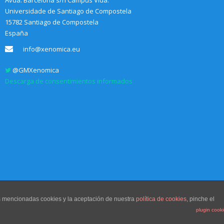
Avda. Barcelona s/n Campus Vida.
Universidade de Santiago de Compostela
15782 Santiago de Compostela
España
info@xenomica.eu
@GMXenomica
Descarga de consentimientos informados
as mencionadas cookies y la aceptación de nuestra
política de cookies
, pinche el
plugin cook
Diseño web
Communication Sociale