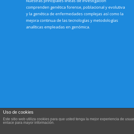
Nuestras principales líneas de investigación
comprenden genética forense, poblacional y evolutiva
y la genética de enfermedades complejas así como la
mejora continua de las tecnologías y metodologías
analíticas empleadas en genómica.
Uso de cookies
Este sitio web utiliza cookies para que usted tenga la mejor experiencia de us
enlace para mayor información.
Aviso legal, Condiciones de uso y Política de privacidad