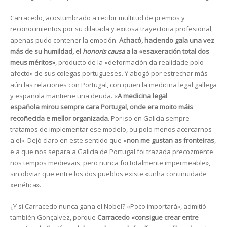
Carracedo, acostumbrado a recibir multitud de premios y
reconocimientos por su dilatada y exitosa trayectoria profesional,
apenas pudo contener la emoción.
Achacó, haciendo gala una vez
más de su humildad, el
honoris causa
a la «
esaxeración total dos
meus méritos
»
, producto de la «
deformación da realidade polo
afecto
» de sus colegas portugueses. Y abogó por estrechar más
aún las relaciones con Portugal, con quien la medicina legal gallega
y española mantiene una deuda. «
A medicina legal
española
mirou sempre cara Portugal, onde era moito máis
recoñecida e mellor organizada
. Por iso en Galicia sempre
tratamos de implementar ese modelo, ou polo menos acercarnos
a el
». Dejó claro en este sentido que «
non me gustan as fronteiras
,
e a que nos separa a Galicia de Portugal foi trazada precozmente
nos tempos medievais, pero nunca foi totalmente impermeable
»,
sin obviar que entre los dos pueblos existe «
unha continuidade
xenética
».
¿Y si Carracedo nunca gana el Nobel? «Poco importará», admitió
también Gonçalvez, porque
Carracedo «consigue crear entre