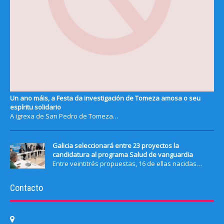
Un ano máis, a Festa da investigación de Tomeza amosa o seu
espíritu solidario
A igrexa de San Pedro de Tomeza…
Galicia seleccionará entre 23 proyectos la
candidatura al programa Salud de vanguardia
Entre veintitrés propuestas, 16 de ellas nacidas…
Contacto