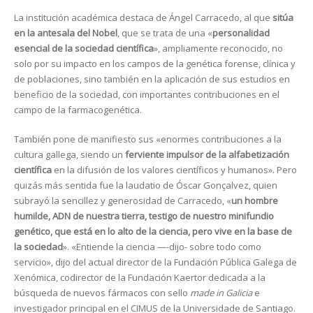
La institución académica destaca de Ángel Carracedo, al que
sitúa
en la antesala del Nobel
, que se trata de una «
personalidad
esencial de la sociedad científica
», ampliamente reconocido, no
solo por su impacto en los campos de la genética forense, clínica y
de poblaciones, sino también en la aplicación de sus estudios en
beneficio de la sociedad, con importantes contribuciones en el
campo de la farmacogenética.
También pone de manifiesto sus «enormes contribuciones a la
cultura gallega, siendo un
ferviente impulsor de la alfabetización
científica
en la difusión de los valores científicos y humanos». Pero
quizás más sentida fue la laudatio de Óscar Gonçalvez, quien
subrayó la sencillez y generosidad de Carracedo, «
un hombre
humilde, ADN de nuestra tierra, testigo de nuestro minifundio
genético, que está en lo alto de la ciencia, pero vive en la base de
la sociedad
». «Entiende la ciencia —-dijo- sobre todo como
servicio», dijo del actual director de la
Fundación Pública Galega de
Xenómica
, codirector de la Fundación Kaertor dedicada a la
búsqueda de nuevos fármacos con sello
made in Galicia
e
investigador principal en el CIMUS de la Universidade de Santiago.