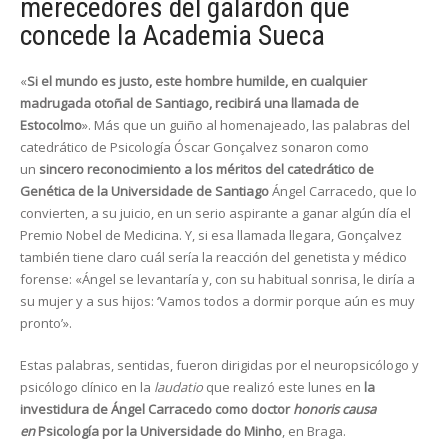
merecedores del galardón que
concede la Academia Sueca
«
Si el mundo es justo, este hombre humilde, en cualquier
madrugada otoñal de Santiago, recibirá una llamada de
Estocolmo
». Más que un guiño al homenajeado, las palabras del
catedrático de Psicología Óscar Gonçalvez sonaron como
un
sincero reconocimiento a los méritos del catedrático de
Genética de la Universidade de Santiago
Ángel Carracedo, que lo
convierten, a su juicio, en un serio aspirante a ganar algún día el
Premio Nobel de Medicina. Y, si esa llamada llegara, Gonçalvez
también tiene claro cuál sería la reacción del genetista y médico
forense: «Ángel se levantaría y, con su habitual sonrisa, le diría a
su mujer y a sus hijos: ‘Vamos todos a dormir porque aún es muy
pronto’».
Estas palabras, sentidas, fueron dirigidas por el neuropsicólogo y
psicólogo clínico en la
laudatio
que realizó este lunes en
la
investidura de Ángel Carracedo como doctor
honoris causa
en
Psicología por la Universidade do Minho
, en Braga.