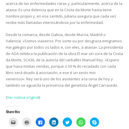
acerca de las enfermedades raras y, particularmente, acerca de la
ataxia. Es una dolencia que en la Costa da Morte hasta tiene
nombre propio y, en ese sentido, Juliana asegura que cada vez
recibe más llamadas interesándose por la enfermedad.
Desde la comarca, desde Galicia, desde Murcia, Madrid o
Valencia:
«Somos viaxeiros. Por sorte ou por desgraza emigramos.
Hai galegos por todos os lados e, con eles, a ataxia»
. La presidenta
de AGA celebra la publicación de la obra El mar sin cura de la Costa
da Morte, SCA36, de la autoría del carballés Manuel Rey.
«Espero
que haxa moitas vendas, porque o 50 % do recadado con cada
libro será doado á asociación,
e ese é un xesto moi
xeneroso».
Rey será uno de los asistentes a la cena de hoy y
también se aguarda la presencia del genetista Ángel Carracedo.
(
Ver noticia original
)
Share this
C
C
C
C
C
C
C
l
l
l
l
l
l
l
i
i
i
i
i
i
i