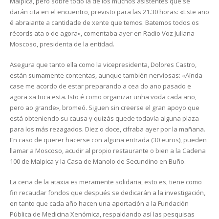
Malpica, pero sobre todo la de los muchos asistentes que se
darán cita en el encuentro, previsto para las 21.30 horas:
«Este ano
é abraiante a cantidade de xente que temos. Batemos todos os
récords ata o de agora»
, comentaba ayer en Radio Voz Juliana
Moscoso, presidenta de la entidad.
Asegura que tanto ella como la vicepresidenta, Dolores Castro,
están sumamente contentas, aunque también nerviosas:
«Aínda
case me acordo de estar preparando a cea do ano pasado e
agora xa toca esta. Isto é como organizar unha voda cada ano,
pero ao grande»,
bromeó. Siguen sin creerse el gran apoyo que
está obteniendo su causa y quizás quede todavía alguna plaza
para los más rezagados. Diez o doce, cifraba ayer por la mañana.
En caso de querer hacerse con alguna entrada (30 euros), pueden
llamar a Moscoso, acudir al propio restaurante o bien a la Cadena
100 de Malpica y la Casa de Manolo de Secundino en Buño.
La cena de la ataxia es meramente solidaria, esto es, tiene como
fin recaudar fondos que después se dedicarán a la investigación,
en tanto que cada año hacen una aportación a la Fundación
Pública de Medicina Xenómica, respaldando así las pesquisas