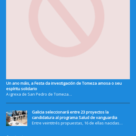
Un ano máis, a Festa da investigación de Tomeza amosa o seu
espíritu solidario
A igrexa de San Pedro de Tomeza…
Galicia seleccionará entre 23 proyectos la
candidatura al programa Salud de vanguardia
Entre veintitrés propuestas, 16 de ellas nacidas…