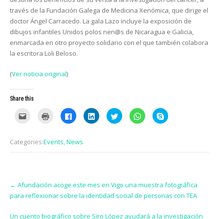
través de la Fundación Galega de Medicina Xenómica, que dirige el
doctor Ángel Carracedo. La gala Lazo incluye la exposición de
dibujos infantiles Unidos polos nen@s de Nicaragua e Galicia,
enmarcada en otro proyecto solidario con el que también colabora
la escritora Loli Beloso.
(
Ver noticia original
)
Share this
C
C
C
C
C
C
C
l
l
l
l
l
l
l
i
i
i
i
i
i
i
c
c
c
c
c
c
c
k
k
k
k
k
k
k
Categories:
Events
,
News
t
t
t
t
t
t
t
o
o
o
o
o
o
o
e
p
s
s
s
s
s
m
r
h
h
h
h
h
a
i
a
a
a
a
a
i
n
r
r
r
r
r
Post
l
t
e
e
e
e
e
t
(
o
o
o
o
o
←
Afundación acoge este mes en Vigo una muestra fotográfica
navigation
h
O
n
n
n
n
n
para reflexionar sobre la identidad social de personas con TEA
i
p
F
L
T
W
S
s
e
a
i
w
h
k
t
n
c
n
i
a
y
o
s
e
k
t
t
p
Un cuento biográfico sobre Siro López ayudará a la investigación