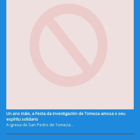
Un ano máis, a Festa da investigación de Tomeza amosa o seu
espíritu solidario
A igrexa de San Pedro de Tomeza…