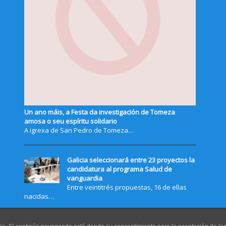
Un ano máis, a Festa da investigación de Tomeza
amosa o seu espíritu solidario
A igrexa de San Pedro de Tomeza…
Galicia seleccionará entre 23 proyectos la
candidatura al programa Salud de
vanguardia
Entre veintitrés propuestas, 16 de ellas
nacidas…