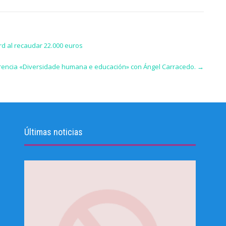
ord al recaudar 22.000 euros
encia «Diversidade humana e educación» con Ángel Carracedo.
→
Últimas noticias