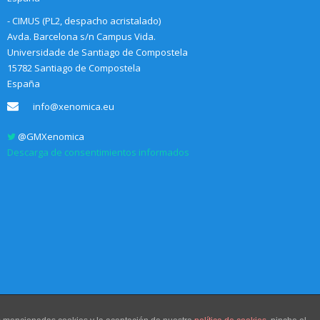
- CIMUS (PL2, despacho acristalado)
Avda. Barcelona s/n Campus Vida.
Universidade de Santiago de Compostela
15782 Santiago de Compostela
España
info@xenomica.eu
@GMXenomica
Descarga de consentimientos informados