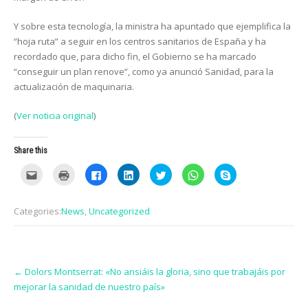
Y sobre esta tecnología, la ministra ha apuntado que ejemplifica la
“hoja ruta” a seguir en los centros sanitarios de España y ha
recordado que, para dicho fin, el Gobierno se ha marcado
“conseguir un plan renove”, como ya anunció Sanidad, para la
actualización de maquinaria.
(
Ver noticia original
)
Share this
C
C
C
C
C
C
C
l
l
l
l
l
l
l
i
i
i
i
i
i
i
c
c
c
c
c
c
c
k
k
k
k
k
k
k
Categories:
News
,
Uncategorized
t
t
t
t
t
t
t
o
o
o
o
o
o
o
e
p
s
s
s
s
s
m
r
h
h
h
h
h
a
i
a
a
a
a
a
i
n
r
r
r
r
r
Post
l
t
e
e
e
e
e
t
(
o
o
o
o
o
←
Dolors Montserrat: «No ansiáis la gloria, sino que trabajáis por
navigation
h
O
n
n
n
n
n
mejorar la sanidad de nuestro país»
i
p
F
L
T
W
S
s
e
a
i
w
h
k
t
n
c
n
i
a
y