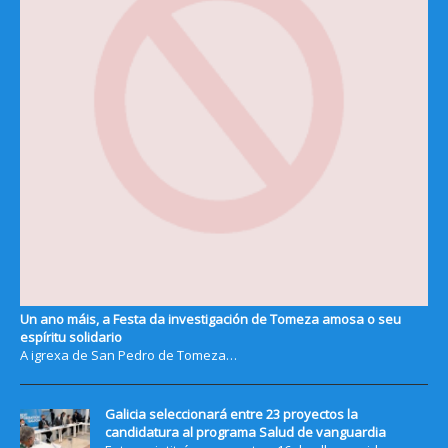
Un ano máis, a Festa da investigación de Tomeza amosa o seu
espíritu solidario
A igrexa de San Pedro de Tomeza…
Galicia seleccionará entre 23 proyectos la
candidatura al programa Salud de vanguardia