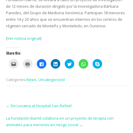
de 12 meses de duración dirigido por la investigadora Bárbara
Paredes, del Grupo de Medicina Xenómica. Participan 18 menores
entre 14 y 20 años que se encuentran internos en los centros de
régimen cerrado de Montefiz y Monteledo, en Ourense.
(
Ver noticia original
)
Share this
C
C
C
C
C
C
C
l
l
l
l
l
l
l
i
i
i
i
i
i
i
c
c
c
c
c
c
c
k
k
k
k
k
k
k
Categories:
News
,
Uncategorized
t
t
t
t
t
t
t
o
o
o
o
o
o
o
e
p
s
s
s
s
s
m
r
h
h
h
h
h
a
i
a
a
a
a
a
i
n
r
r
r
r
r
Post
l
t
e
e
e
e
e
t
(
o
o
o
o
o
←
De Lovaina al Hospital San Rafael
navigation
h
O
n
n
n
n
n
i
p
F
L
T
W
S
s
e
a
i
w
h
k
La Fundación Barrié colabora en un proyecto de terapia con
t
n
c
n
i
a
y
o
s
e
k
t
t
p
animales para menores en riesgo social
→
a
i
b
e
t
s
e
f
n
o
d
e
A
(