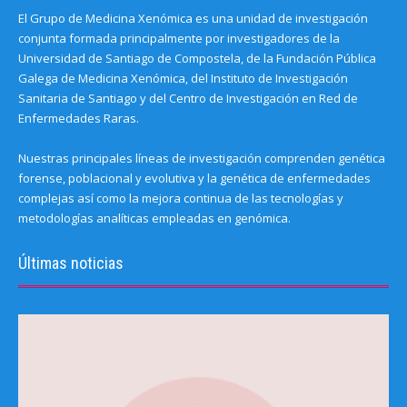
El Grupo de Medicina Xenómica es una unidad de investigación
conjunta formada principalmente por investigadores de la
Universidad de Santiago de Compostela, de la Fundación Pública
Galega de Medicina Xenómica, del Instituto de Investigación
Sanitaria de Santiago y del Centro de Investigación en Red de
Enfermedades Raras.
Nuestras principales líneas de investigación comprenden genética
forense, poblacional y evolutiva y la genética de enfermedades
complejas así como la mejora continua de las tecnologías y
metodologías analíticas empleadas en genómica.
Últimas noticias