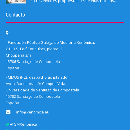
Entre veintitrés propuestas, 16 de ellas nacidas…
Contacto
- Fundación Pública Galega de Medicina Xenómica.
C.H.U.S. Edif Consultas, planta -2.
Choupana s/n
15706 Santiago de Compostela
España
- CIMUS (PL2, despacho acristalado)
Avda. Barcelona s/n Campus Vida.
Universidade de Santiago de Compostela
15782 Santiago de Compostela
España
info@xenomica.eu
@GMXenomica