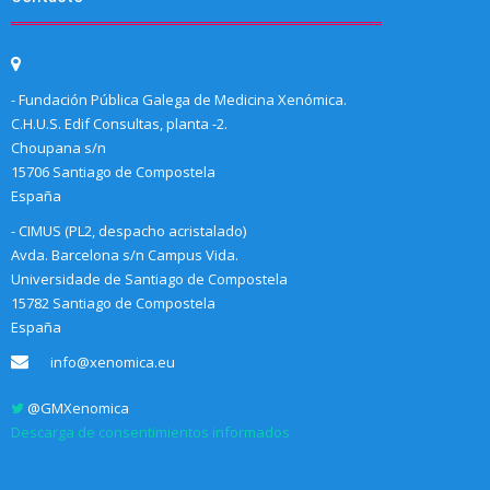
- Fundación Pública Galega de Medicina Xenómica.
C.H.U.S. Edif Consultas, planta -2.
Choupana s/n
15706 Santiago de Compostela
España
- CIMUS (PL2, despacho acristalado)
Avda. Barcelona s/n Campus Vida.
Universidade de Santiago de Compostela
15782 Santiago de Compostela
España
info@xenomica.eu
@GMXenomica
Descarga de consentimientos informados