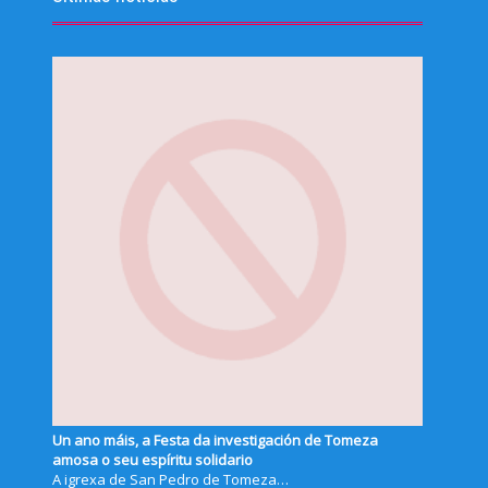
Un ano máis, a Festa da investigación de Tomeza
amosa o seu espíritu solidario
A igrexa de San Pedro de Tomeza…