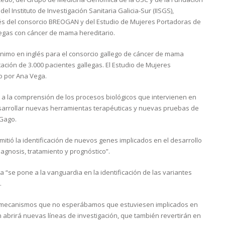
 Instituto de Investigación Sanitaria Galicia-Sur (IISGS),
vés del consorcio BREOGAN y del Estudio de Mujeres Portadoras de
legas con cáncer de mama hereditario.
nimo en inglés para el consorcio gallego de cáncer de mama
ación de 3.000 pacientes gallegas. El Estudio de Mujeres
o por Ana Vega.
 la comprensión de los procesos biológicos que intervienen en
sarrollar nuevas herramientas terapéuticas y nuevas pruebas de
 Gago.
itió la identificación de nuevos genes implicados en el desarrollo
agnosis, tratamiento y prognóstico”.
a “se pone a la vanguardia en la identificación de las variantes
.
 y mecanismos que no esperábamos que estuviesen implicados en
n abrirá nuevas líneas de investigación, que también revertirán en