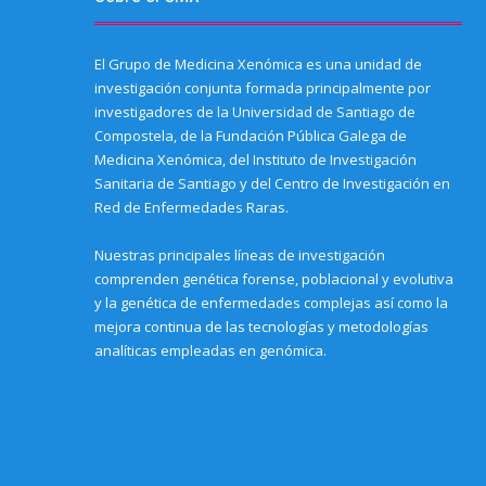
p
o
s
s
i
s
n
e
w
i
i
n
i
e
n
)
n
n
n
n
w
s
n
n
e
n
w
i
e
e
w
e
i
El Grupo de Medicina Xenómica es una unidad de
n
w
w
w
w
n
n
w
w
i
w
d
investigación conjunta formada principalmente por
e
i
i
n
i
o
w
n
n
d
n
w
investigadores de la Universidad de Santiago de
w
d
d
o
d
)
i
o
o
w
o
Compostela, de la Fundación Pública Galega de
n
w
w
)
w
Medicina Xenómica, del Instituto de Investigación
d
)
)
)
o
Sanitaria de Santiago y del Centro de Investigación en
w
)
Red de Enfermedades Raras.
Nuestras principales líneas de investigación
comprenden genética forense, poblacional y evolutiva
y la genética de enfermedades complejas así como la
mejora continua de las tecnologías y metodologías
analíticas empleadas en genómica.