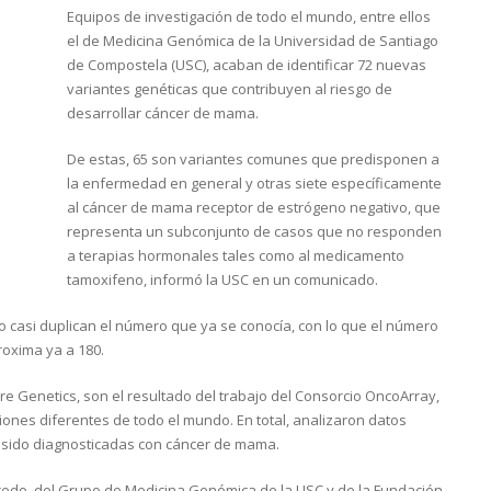
Equipos de investigación de todo el mundo, entre ellos
el de Medicina Genómica de la Universidad de Santiago
de Compostela (USC), acaban de identificar 72 nuevas
variantes genéticas que contribuyen al riesgo de
desarrollar cáncer de mama.
De estas, 65 son variantes comunes que predisponen a
la enfermedad en general y otras siete específicamente
al cáncer de mama receptor de estrógeno negativo, que
representa un subconjunto de casos que no responden
a terapias hormonales tales como al medicamento
tamoxifeno, informó la USC en un comunicado.
o casi duplican el número que ya se conocía, con lo que el número
oxima ya a 180.
re Genetics, son el resultado del trabajo del Consorcio OncoArray,
iones diferentes de todo el mundo. En total, analizaron datos
n sido diagnosticadas con cáncer de mama.
edo, del Grupo de Medicina Genómica de la USC y de la Fundación