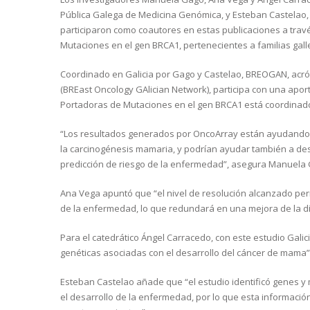
Pública Galega de Medicina Genómica, y Esteban Castelao, del
participaron como coautores en estas publicaciones a tra
Mutaciones en el gen BRCA1, pertenecientes a familias gal
Coordinado en Galicia por Gago y Castelao, BREOGAN, acró
(BREast Oncology GAlician Network), participa con una aport
Portadoras de Mutaciones en el gen BRCA1 está coordinad
“Los resultados generados por OncoArray están ayudando a
la carcinogénesis mamaria, y podrían ayudar también a de
predicción de riesgo de la enfermedad”, asegura Manuela
Ana Vega apuntó que “el nivel de resolución alcanzado perm
de la enfermedad, lo que redundará en una mejora de la di
Para el catedrático Ángel Carracedo, con este estudio Galici
genéticas asociadas con el desarrollo del cáncer de mama”
Esteban Castelao añade que “el estudio identificó genes
el desarrollo de la enfermedad, por lo que esta informació