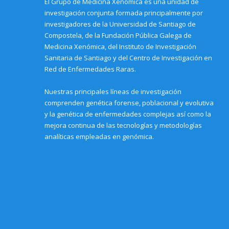
El Grupo de Medicina Xenómica es una unidad de
n
w
w
w
w
n
n
w
w
i
w
d
investigación conjunta formada principalmente por
e
i
i
n
i
o
w
n
n
d
n
w
investigadores de la Universidad de Santiago de
w
d
d
o
d
)
i
o
o
w
o
Compostela, de la Fundación Pública Galega de
n
w
w
)
w
Medicina Xenómica, del Instituto de Investigación
d
)
)
)
o
Sanitaria de Santiago y del Centro de Investigación en
w
)
Red de Enfermedades Raras.
Nuestras principales líneas de investigación
comprenden genética forense, poblacional y evolutiva
y la genética de enfermedades complejas así como la
mejora continua de las tecnologías y metodologías
analíticas empleadas en genómica.