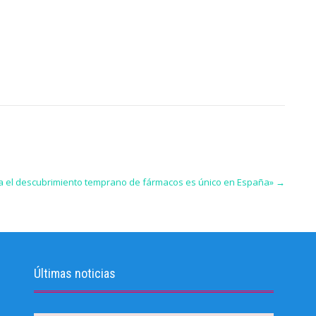
ara el descubrimiento temprano de fármacos es único en España»
→
Últimas noticias