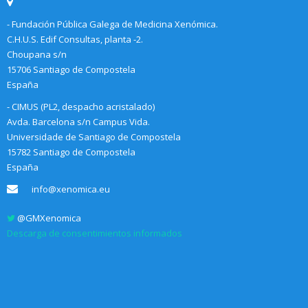
- Fundación Pública Galega de Medicina Xenómica.
C.H.U.S. Edif Consultas, planta -2.
Choupana s/n
15706 Santiago de Compostela
España
- CIMUS (PL2, despacho acristalado)
Avda. Barcelona s/n Campus Vida.
Universidade de Santiago de Compostela
15782 Santiago de Compostela
España
info@xenomica.eu
@GMXenomica
Descarga de consentimientos informados