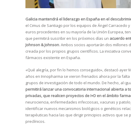
Galicia mantendrá el liderazgo en España en el descubrim
el Cimus de Santiago por los equipos de Ángel Carracedo y 
euros procedentes en su mayoría de la Unión Europea, tend
que permitirá suscribir en los próximos días un
acuerdo ent
Johnson & Johnson
. Ambos socios aportarán dos millones d
creada por los propios grupos científicos. La iniciativa co
fármacos existente en España.
«Qué alegría, por fin lo hemos conseguido», destacó ayer M
años en Innopharma se vieron frenados ahora por la falta 
grupos de investigación de todo el mundo. De hecho, al igu
permitirá lanzar una convocatoria internacional abierta a t
privadas, que realicen proyectos de I+D en el ámbito farma
neurociencia, enfermedades infecciosas, vacunas y patolog
identificar nuevos mecanismos biológicos o genéticos rel
terapéuticas hacia las que dirigir principios activos que 
preclínicos.