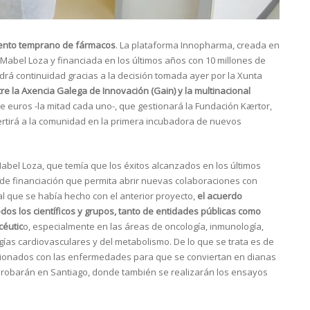
iento temprano de fármacos
. La plataforma Innopharma, creada en
Mabel Loza y financiada en los últimos años con 10 millones de
rá continuidad gracias a la decisión tomada ayer por la Xunta
re la Axencia Galega de Innovación (Gain) y la multinacional
e euros -la mitad cada uno-, que gestionará la Fundación Kærtor,
nvertirá a la comunidad en la primera incubadora de nuevos
abel Loza, que temía que los éxitos alcanzados en los últimos
de financiación que permita abrir nuevas colaboraciones con
al que se había hecho con el anterior proyecto,
el acuerdo
odos los científicos y grupos, tanto de entidades públicas como
céutic
o, especialmente en las áreas de oncología, inmunología,
ías cardiovasculares y del metabolismo. De lo que se trata es de
acionados con las enfermedades para que se conviertan en dianas
se probarán en Santiago, donde también se realizarán los ensayos