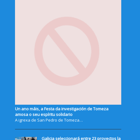
Un ano máis, a Festa da investigación de Tomeza
amosa o seu espíritu solidario
A igrexa de San Pedro de Tomeza…
Galicia seleccionará entre 23 proyectos la