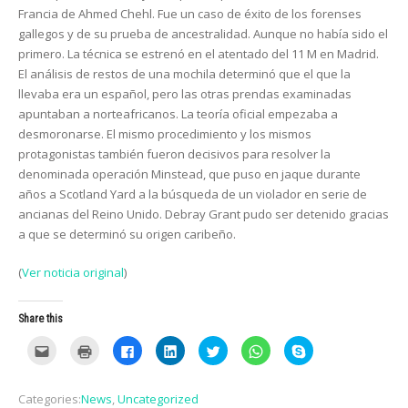
Francia de Ahmed Chehl. Fue un caso de éxito de los forenses
gallegos y de su prueba de ancestralidad. Aunque no había sido el
primero. La técnica se estrenó en el atentado del 11 M en Madrid.
El análisis de restos de una mochila determinó que el que la
llevaba era un español, pero las otras prendas examinadas
apuntaban a norteafricanos. La teoría oficial empezaba a
desmoronarse. El mismo procedimiento y los mismos
protagonistas también fueron decisivos para resolver la
denominada operación Minstead, que puso en jaque durante
años a Scotland Yard a la búsqueda de un violador en serie de
ancianas del Reino Unido. Debray Grant pudo ser detenido gracias
a que se determinó su origen caribeño.
(
Ver noticia original
)
Share this
C
C
C
C
C
C
C
l
l
l
l
l
l
l
i
i
i
i
i
i
i
c
c
c
c
c
c
c
k
k
k
k
k
k
k
Categories:
News
,
Uncategorized
t
t
t
t
t
t
t