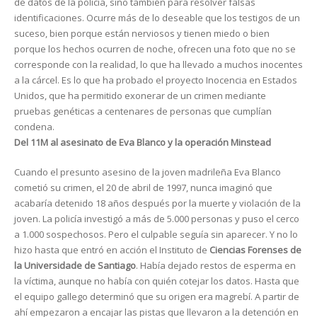
de datos de la policía, sino también para resolver falsas
identificaciones. Ocurre más de lo deseable que los testigos de un
suceso, bien porque están nerviosos y tienen miedo o bien
porque los hechos ocurren de noche, ofrecen una foto que no se
corresponde con la realidad, lo que ha llevado a muchos inocentes
a la cárcel. Es lo que ha probado el proyecto Inocencia en Estados
Unidos, que ha permitido exonerar de un crimen mediante
pruebas genéticas a centenares de personas que cumplían
condena.
Del 11M al asesinato de Eva Blanco y la operación Minstead
Cuando el presunto asesino de la joven madrileña Eva Blanco
cometió su crimen, el 20 de abril de 1997, nunca imaginó que
acabaría detenido 18 años después por la muerte y violación de la
joven. La policía investigó a más de 5.000 personas y puso el cerco
a 1.000 sospechosos. Pero el culpable seguía sin aparecer. Y no lo
hizo hasta que entró en acción el Instituto de
Ciencias Forenses de
la Universidade de Santiago
. Había dejado restos de esperma en
la víctima, aunque no había con quién cotejar los datos. Hasta que
el equipo gallego determinó que su origen era magrebí. A partir de
ahí empezaron a encajar las pistas que llevaron a la detención en