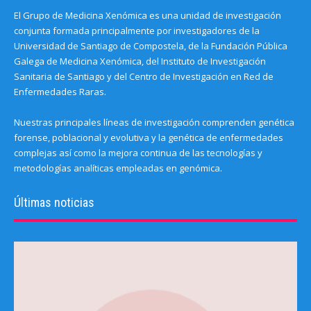
El Grupo de Medicina Xenómica es una unidad de investigación
conjunta formada principalmente por investigadores de la
Universidad de Santiago de Compostela, de la Fundación Pública
Galega de Medicina Xenómica, del Instituto de Investigación
Sanitaria de Santiago y del Centro de Investigación en Red de
Enfermedades Raras.
Nuestras principales líneas de investigación comprenden genética
forense, poblacional y evolutiva y la genética de enfermedades
complejas así como la mejora continua de las tecnologías y
metodologías analíticas empleadas en genómica.
Últimas noticias