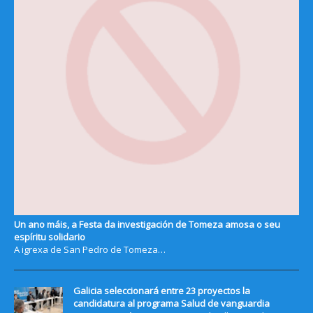
Un ano máis, a Festa da investigación de Tomeza amosa o seu
espíritu solidario
A igrexa de San Pedro de Tomeza…
Galicia seleccionará entre 23 proyectos la
candidatura al programa Salud de vanguardia